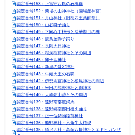
認定番号153：上宮守西風の石碑群
認定番号152：蘭場の山神神社（蘭場産神宮）
認定番号151：月山神社（旧胡四王薬師堂）
認定番号150：山谷獅子踊り
認定番号149：下同心丁枡形と法華題目の碑
認定番号148：鷹鳥屋獅子踊り
認定番号147：長岡大日神社
認定番号146：程洞稲荷神社とその周辺
認定番号145：卯子酉神社
認定番号144：新里の愛宕神社
認定番号143：牛頭天王の石碑
認定番号142：伊勢両宮神社と松尾神社の周辺
認定番号141：米田の熊野神社と御神木
認定番号140：大峰鉱山跡とその周辺
認定番号139：遠野南部流鏑馬
認定番号138：遠野郷南部田植え踊り
認定番号137：正一位鋳物稲荷神社
認定番号136：熊野神社・六角牛大権現
認定番号135：鱒沢四社・高舘八幡神社とエドヒガンザ