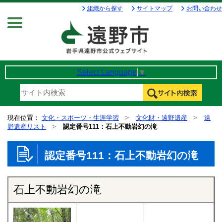
組織から探す
サイトマップ
お問い合わせ
Menu
Select Language
▼
現在位置：
文化・スポーツ・生涯学習
文化財・遠野遺産
遠
野遺産リスト
認定番号111：石上不動岩幻の滝
認定番号111：石上不動岩幻の滝
石上不動岩幻の滝