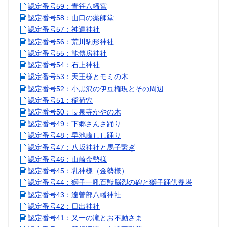
認定番号59：青笹八幡宮
認定番号58：山口の薬師堂
認定番号57：神遣神社
認定番号56：荒川駒形神社
認定番号55：能傳房神社
認定番号54：石上神社
認定番号53：天王様とモミの木
認定番号52：小黒沢の伊豆権現とその周辺
認定番号51：稲荷穴
認定番号50：長泉寺かやの木
認定番号49：下郷さんさ踊り
認定番号48：早池峰しし踊り
認定番号47：八坂神社と馬子繋ぎ
認定番号46：山崎金勢様
認定番号45：乳神様（金勢様）
認定番号44：獅子一吼百獣脳烈の碑と獅子踊供養塔
認定番号43：達曽部八幡神社
認定番号42：日出神社
認定番号41：又一の滝とお不動さま