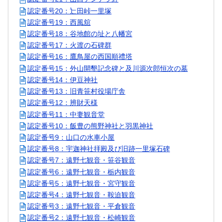
認定番号20：辷田峠一里塚
認定番号19：西風舘
認定番号18：谷地館の址と八幡宮
認定番号17：火渡の石碑群
認定番号16：鷹鳥屋の西国順禮塔
認定番号15：外山開墾記念碑と及川源次郎恒次の墓
認定番号14：伊豆神社
認定番号13：旧青笹村役場庁舎
認定番号12：辨財天様
認定番号11：中妻観音堂
認定番号10：飯豊の熊野神社と羽黒神社
認定番号9：山口の水車小屋
認定番号8：宇迦神社拝殿及び旧跡一里塚石碑
認定番号7：遠野七観音・笹谷観音
認定番号6：遠野七観音・栃内観音
認定番号5：遠野七観音・宮守観音
認定番号4：遠野七観音・鞍迫観音
認定番号3：遠野七観音・平倉観音
認定番号2：遠野七観音・松崎観音