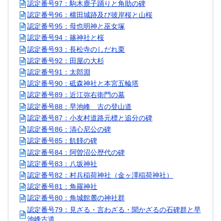
認定番号97：駒木鹿子踊りと角助の碑
認定番号96：横田城跡及び彼岸桜と山桜
認定番号95：母也明神と巫女塚
認定番号94：篠神社と桜
認定番号93：長松寺のしだれ栗
認定番号92：田屋の大杉
認定番号91：太郎淵
認定番号90：砥森神社と本宮五輪塔
認定番号89：近江弥右衛門の墓
認定番号88：早池峰 古の登山道
認定番号87：小友村道路元標と追分の碑
認定番号86：清心尼公の碑
認定番号85：飢饉の碑
認定番号84：阿曽沼公歴代の碑
認定番号83：八坂神社
認定番号82：村兵稲荷神社（金ヶ澤稲荷神社）
認定番号81：角羅神社
認定番号80：角城館麓の神社群
認定番号79：見ざる・言わざる・聞かざるの石碑群と早
池峰古道