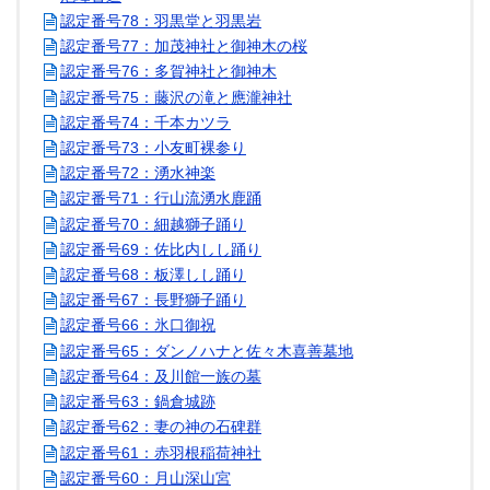
認定番号78：羽黒堂と羽黒岩
認定番号77：加茂神社と御神木の桜
認定番号76：多賀神社と御神木
認定番号75：藤沢の滝と應瀧神社
認定番号74：千本カツラ
認定番号73：小友町裸参り
認定番号72：湧水神楽
認定番号71：行山流湧水鹿踊
認定番号70：細越獅子踊り
認定番号69：佐比内しし踊り
認定番号68：板澤しし踊り
認定番号67：長野獅子踊り
認定番号66：氷口御祝
認定番号65：ダンノハナと佐々木喜善墓地
認定番号64：及川館一族の墓
認定番号63：鍋倉城跡
認定番号62：妻の神の石碑群
認定番号61：赤羽根稲荷神社
認定番号60：月山深山宮