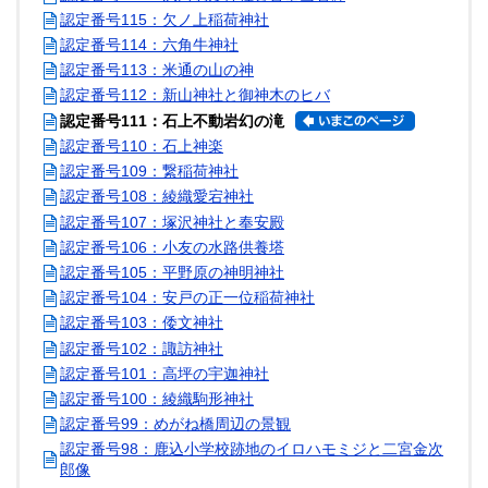
認定番号115：欠ノ上稲荷神社
認定番号114：六角牛神社
認定番号113：米通の山の神
認定番号112：新山神社と御神木のヒバ
認定番号111：石上不動岩幻の滝
認定番号110：石上神楽
認定番号109：繋稲荷神社
認定番号108：綾織愛宕神社
認定番号107：塚沢神社と奉安殿
認定番号106：小友の水路供養塔
認定番号105：平野原の神明神社
認定番号104：安戸の正一位稲荷神社
認定番号103：倭文神社
認定番号102：諏訪神社
認定番号101：高坪の宇迦神社
認定番号100：綾織駒形神社
認定番号99：めがね橋周辺の景観
認定番号98：鹿込小学校跡地のイロハモミジと二宮金次
郎像