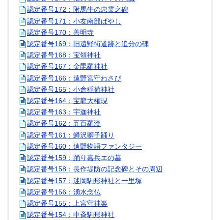
認定番号172：附馬牛の忠霊之碑
認定番号171：小友南部ばやし
認定番号170：善明寺
認定番号169：旧遠野街道跡と追分の碑
認定番号168：宝領神社
認定番号167：金毘羅神社
認定番号166：遠野宮守わさび
認定番号165：小倉稲荷神社
認定番号164：宝龍大権現
認定番号163：宇迦神社
認定番号162：五百羅漢
認定番号161：鱒沢獅子踊り
認定番号160：遠野物語ファンタジー
認定番号159：踊り嘉兵エの墓
認定番号158：長作堤防の記念碑とその周辺
認定番号157：迷岡駒形神社と一里塚
認定番号156：湧水念仏
認定番号155：上宮守神楽
認定番号154：中斉駒形神社