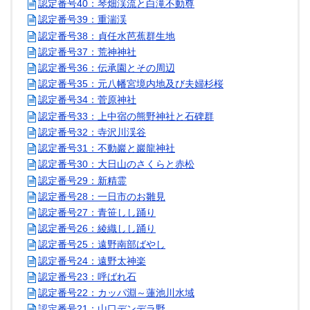
認定番号40：琴畑渓流と白滝不動尊
認定番号39：重湍渓
認定番号38：貞任水芭蕉群生地
認定番号37：荒神神社
認定番号36：伝承園とその周辺
認定番号35：元八幡宮境内地及び夫婦杉桜
認定番号34：菅原神社
認定番号33：上中宿の熊野神社と石碑群
認定番号32：寺沢川渓谷
認定番号31：不動巖と巖龍神社
認定番号30：大日山のさくらと赤松
認定番号29：新精霊
認定番号28：一日市のお雛見
認定番号27：青笹しし踊り
認定番号26：綾織しし踊り
認定番号25：遠野南部ばやし
認定番号24：遠野太神楽
認定番号23：呼ばれ石
認定番号22：カッパ淵～蓮池川水域
認定番号21：山口デンデラ野