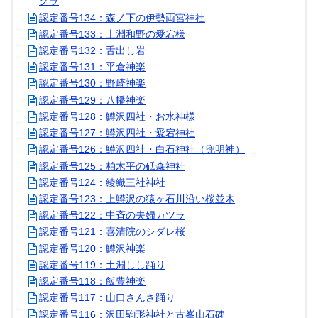
クラ
認定番号134：森ノ下の伊勢両宮神社
認定番号133：土淵和野の愛宕様
認定番号132：舌出し岩
認定番号131：平倉神楽
認定番号130：野崎神楽
認定番号129：八幡神楽
認定番号128：鱒沢四社・お水神様
認定番号127：鱒沢四社・愛宕神社
認定番号126：鱒沢四社・白石神社（兜明神）
認定番号125：柏木平の砥森神社
認定番号124：綾織三社神社
認定番号123：上鱒沢の猿ヶ石川沿い桜並木
認定番号122：中斉の夫婦カツラ
認定番号121：喜清院のシダレ桜
認定番号120：鱒沢神楽
認定番号119：土淵しし踊り
認定番号118：飯豊神楽
認定番号117：山口さんさ踊り
認定番号116：沢田駒形神社と古峯山石碑