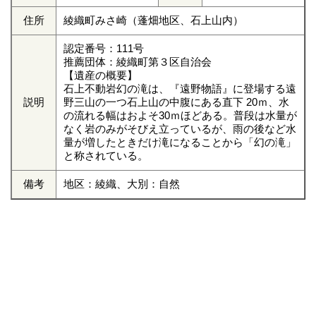
住所
綾織町みさ崎（蓬畑地区、石上山内）
認定番号：111号
推薦団体：綾織町第３区自治会
【遺産の概要】
石上不動岩幻の滝は、『遠野物語』に登場する遠
説明
野三山の一つ石上山の中腹にある直下 20ｍ、水
の流れる幅はおよそ30ｍほどある。普段は水量が
なく岩のみがそびえ立っているが、雨の後など水
量が増したときだけ滝になることから「幻の滝」
と称されている。
備考
地区：綾織、大別：自然