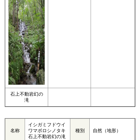
石上不動岩幻の
滝
イシガミフドウイ
名称
ワマボロシノタキ
種別
自然（地形）
石上不動岩幻の滝