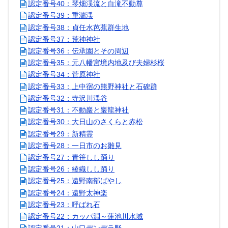
認定番号40：琴畑渓流と白滝不動尊
認定番号39：重湍渓
認定番号38：貞任水芭蕉群生地
認定番号37：荒神神社
認定番号36：伝承園とその周辺
認定番号35：元八幡宮境内地及び夫婦杉桜
認定番号34：菅原神社
認定番号33：上中宿の熊野神社と石碑群
認定番号32：寺沢川渓谷
認定番号31：不動巖と巖龍神社
認定番号30：大日山のさくらと赤松
認定番号29：新精霊
認定番号28：一日市のお雛見
認定番号27：青笹しし踊り
認定番号26：綾織しし踊り
認定番号25：遠野南部ばやし
認定番号24：遠野太神楽
認定番号23：呼ばれ石
認定番号22：カッパ淵～蓮池川水域