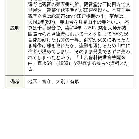
遠野七観音の第五番札所。観音堂は三間四方で入
母屋造、建築年代不明だが江戸後期か。本尊千手
観音立像は総高77cmで江戸後期の作。草創は、
大同2年(807)、寺山号を月見山平沢寺といい、本
説明
尊は千手観音で、嘉祥4年（851）慈覚大師が諸
国巡行のとき遠野において一木を以って7体の観
音像彫刻したものの一尊。御堂が火災にあったと
き尊像は難を逃れたが、盗難を避けるため山中に
信者が埋めてしまい、そのまま発見できずに失わ
れてしまったという。「上宮森村観世音菩薩来
由」嘉永6年（1853）が現存する最古の資料とな
る。
備考
地区：宮守、大別：有形