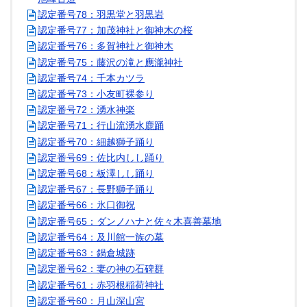
認定番号78：羽黒堂と羽黒岩
認定番号77：加茂神社と御神木の桜
認定番号76：多賀神社と御神木
認定番号75：藤沢の滝と應瀧神社
認定番号74：千本カツラ
認定番号73：小友町裸参り
認定番号72：湧水神楽
認定番号71：行山流湧水鹿踊
認定番号70：細越獅子踊り
認定番号69：佐比内しし踊り
認定番号68：板澤しし踊り
認定番号67：長野獅子踊り
認定番号66：氷口御祝
認定番号65：ダンノハナと佐々木喜善墓地
認定番号64：及川館一族の墓
認定番号63：鍋倉城跡
認定番号62：妻の神の石碑群
認定番号61：赤羽根稲荷神社
認定番号60：月山深山宮