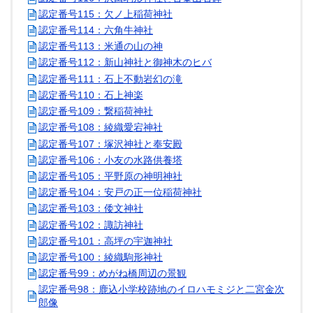
認定番号115：欠ノ上稲荷神社
認定番号114：六角牛神社
認定番号113：米通の山の神
認定番号112：新山神社と御神木のヒバ
認定番号111：石上不動岩幻の滝
認定番号110：石上神楽
認定番号109：繋稲荷神社
認定番号108：綾織愛宕神社
認定番号107：塚沢神社と奉安殿
認定番号106：小友の水路供養塔
認定番号105：平野原の神明神社
認定番号104：安戸の正一位稲荷神社
認定番号103：倭文神社
認定番号102：諏訪神社
認定番号101：高坪の宇迦神社
認定番号100：綾織駒形神社
認定番号99：めがね橋周辺の景観
認定番号98：鹿込小学校跡地のイロハモミジと二宮金次
郎像