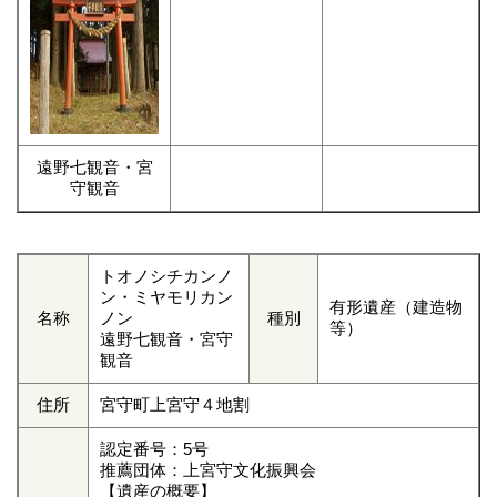
遠野七観音・宮
守観音
トオノシチカンノ
ン・ミヤモリカン
有形遺産（建造物
名称
ノン
種別
等）
遠野七観音・宮守
観音
住所
宮守町上宮守４地割
認定番号：5号
推薦団体：上宮守文化振興会
【遺産の概要】