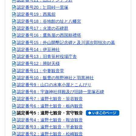
認定番号21：山口デンデラ野
認定番号20：辷田峠一里塚
認定番号19：西風舘
認定番号18：谷地館の址と八幡宮
認定番号17：火渡の石碑群
認定番号16：鷹鳥屋の西国順禮塔
認定番号15：外山開墾記念碑と及川源次郎恒次の墓
認定番号14：伊豆神社
認定番号13：旧青笹村役場庁舎
認定番号12：辨財天様
認定番号11：中妻観音堂
認定番号10：飯豊の熊野神社と羽黒神社
認定番号9：山口の水車小屋とこんびり
認定番号8：宇迦神社拝殿及び旧跡一里塚石碑
認定番号7：遠野七観音・笹谷観音
認定番号6：遠野七観音・栃内観音
認定番号5：遠野七観音・宮守観音
認定番号4：遠野七観音・鞍迫観音
認定番号3：遠野七観音・平倉観音
認定番号2：遠野七観音・松崎観音