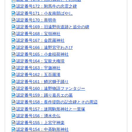
認定番号172：附馬牛の忠霊之碑
認定番号171：小友南部ばやし
認定番号170：善明寺
認定番号169：旧遠野街道跡と追分の碑
認定番号168：宝領神社
認定番号167：金毘羅神社
認定番号166：遠野宮守わさび
認定番号165：小倉稲荷神社
認定番号164：宝龍大権現
認定番号163：宇迦神社
認定番号162：五百羅漢
認定番号161：鱒沢獅子踊り
認定番号160：遠野物語ファンタジー
認定番号159：踊り嘉兵エの墓
認定番号158：長作堤防の記念碑とその周辺
認定番号157：迷岡駒形神社と一里塚
認定番号156：湧水念仏
認定番号155：上宮守神楽
認定番号154：中斉駒形神社