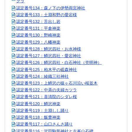
クラ
認定番号134：森ノ下の伊勢両宮神社
認定番号133：土淵和野の愛宕様
認定番号132：舌出し岩
認定番号131：平倉神楽
認定番号130：野崎神楽
認定番号129：八幡神楽
認定番号128：鱒沢四社・お水神様
認定番号127：鱒沢四社・愛宕神社
認定番号126：鱒沢四社・白石神社（兜明神）
認定番号125：柏木平の砥森神社
認定番号124：綾織三社神社
認定番号123：上鱒沢の猿ヶ石川沿い桜並木
認定番号122：中斉の夫婦カツラ
認定番号121：喜清院のシダレ桜
認定番号120：鱒沢神楽
認定番号119：土淵しし踊り
認定番号118：飯豊神楽
認定番号117：山口さんさ踊り
認定番号116：沢田駒形神社と古峯山石碑