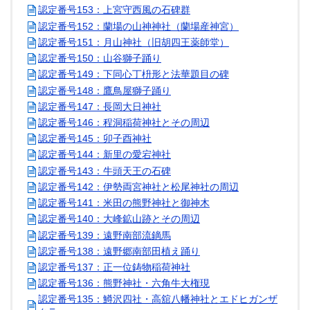
認定番号153：上宮守西風の石碑群
認定番号152：蘭場の山神神社（蘭場産神宮）
認定番号151：月山神社（旧胡四王薬師堂）
認定番号150：山谷獅子踊り
認定番号149：下同心丁枡形と法華題目の碑
認定番号148：鷹鳥屋獅子踊り
認定番号147：長岡大日神社
認定番号146：程洞稲荷神社とその周辺
認定番号145：卯子酉神社
認定番号144：新里の愛宕神社
認定番号143：牛頭天王の石碑
認定番号142：伊勢両宮神社と松尾神社の周辺
認定番号141：米田の熊野神社と御神木
認定番号140：大峰鉱山跡とその周辺
認定番号139：遠野南部流鏑馬
認定番号138：遠野郷南部田植え踊り
認定番号137：正一位鋳物稲荷神社
認定番号136：熊野神社・六角牛大権現
認定番号135：鱒沢四社・高舘八幡神社とエドヒガンザ