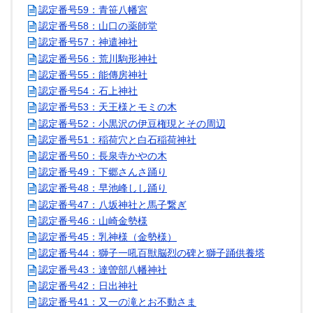
認定番号59：青笹八幡宮
認定番号58：山口の薬師堂
認定番号57：神遣神社
認定番号56：荒川駒形神社
認定番号55：能傳房神社
認定番号54：石上神社
認定番号53：天王様とモミの木
認定番号52：小黒沢の伊豆権現とその周辺
認定番号51：稲荷穴と白石稲荷神社
認定番号50：長泉寺かやの木
認定番号49：下郷さんさ踊り
認定番号48：早池峰しし踊り
認定番号47：八坂神社と馬子繋ぎ
認定番号46：山崎金勢様
認定番号45：乳神様（金勢様）
認定番号44：獅子一吼百獣脳烈の碑と獅子踊供養塔
認定番号43：達曽部八幡神社
認定番号42：日出神社
認定番号41：又一の滝とお不動さま