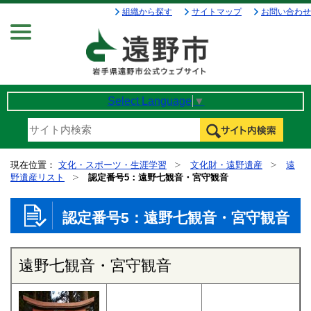
組織から探す
サイトマップ
お問い合わせ
Menu
Select Language
▼
現在位置：
文化・スポーツ・生涯学習
文化財・遠野遺産
遠
野遺産リスト
認定番号5：遠野七観音・宮守観音
認定番号5：遠野七観音・宮守観音
遠野七観音・宮守観音