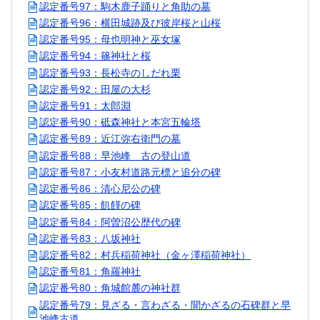
認定番号97：駒木鹿子踊りと角助の墓
認定番号96：横田城跡及び彼岸桜と山桜
認定番号95：母也明神と巫女塚
認定番号94：篠神社と桜
認定番号93：長松寺のしだれ栗
認定番号92：田屋の大杉
認定番号91：太郎淵
認定番号90：砥森神社と本宮五輪塔
認定番号89：近江弥右衛門の墓
認定番号88：早池峰 古の登山道
認定番号87：小友村道路元標と追分の碑
認定番号86：清心尼公の碑
認定番号85：飢饉の碑
認定番号84：阿曽沼公歴代の碑
認定番号83：八坂神社
認定番号82：村兵稲荷神社（金ヶ澤稲荷神社）
認定番号81：角羅神社
認定番号80：角城館麓の神社群
認定番号79：見ざる・言わざる・聞かざるの石碑群と早
池峰古道