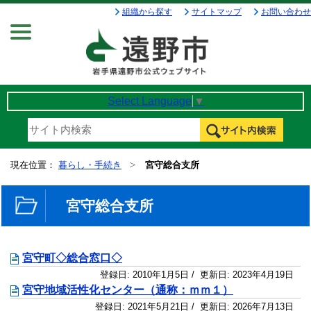
組織から探す
サイトマップ
お問い合わせ
Menu
Select Language
▼
現在位置：
暮らし・手続き
宮守総合支所
宮守総合支所
宮守町◇総合窓口◇
登録日:
2010年1月5日
/ 更新日:
2023年4月19日
宮守地域活性化センター（通称：ｍｍ１）
登録日:
2021年5月21日
/ 更新日:
2026年7月13日