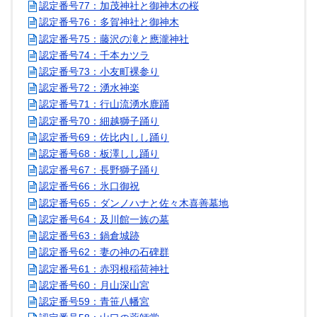
認定番号77：加茂神社と御神木の桜
認定番号76：多賀神社と御神木
認定番号75：藤沢の滝と應瀧神社
認定番号74：千本カツラ
認定番号73：小友町裸参り
認定番号72：湧水神楽
認定番号71：行山流湧水鹿踊
認定番号70：細越獅子踊り
認定番号69：佐比内しし踊り
認定番号68：板澤しし踊り
認定番号67：長野獅子踊り
認定番号66：氷口御祝
認定番号65：ダンノハナと佐々木喜善墓地
認定番号64：及川館一族の墓
認定番号63：鍋倉城跡
認定番号62：妻の神の石碑群
認定番号61：赤羽根稲荷神社
認定番号60：月山深山宮
認定番号59：青笹八幡宮