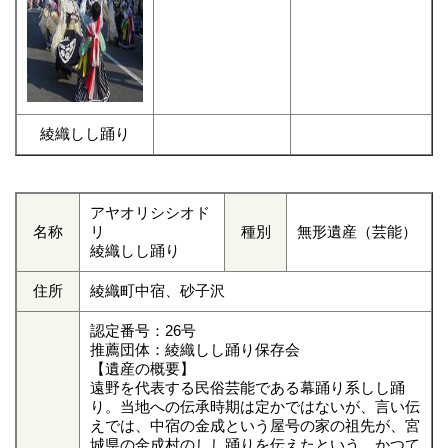
綾織しし踊り
アヤオリシシオド
名称
リ
種別
無形遺産（芸能）
綾織しし踊り
住所
綾織町中宿、砂子沢
認定番号：26号
推薦団体：綾織しし踊り保存会
【遺産の概要】
遠野を代表する民俗芸能である幕踊り系しし踊
り。当地への伝承時期は定かではないが、言い伝
えでは、中宿の金成という屋号の家の祖先が、宮
城県の金成村のしし踊りを伝えたという。かつて