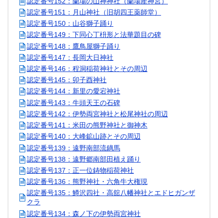
認定番号152：蘭場の山神神社（蘭場産神宮）
認定番号151：月山神社（旧胡四王薬師堂）
認定番号150：山谷獅子踊り
認定番号149：下同心丁枡形と法華題目の碑
認定番号148：鷹鳥屋獅子踊り
認定番号147：長岡大日神社
認定番号146：程洞稲荷神社とその周辺
認定番号145：卯子酉神社
認定番号144：新里の愛宕神社
認定番号143：牛頭天王の石碑
認定番号142：伊勢両宮神社と松尾神社の周辺
認定番号141：米田の熊野神社と御神木
認定番号140：大峰鉱山跡とその周辺
認定番号139：遠野南部流鏑馬
認定番号138：遠野郷南部田植え踊り
認定番号137：正一位鋳物稲荷神社
認定番号136：熊野神社・六角牛大権現
認定番号135：鱒沢四社・高舘八幡神社とエドヒガンザ
クラ
認定番号134：森ノ下の伊勢両宮神社