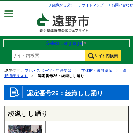
組織から探す
サイトマップ
お問い合わせ
Menu
Select Language
▼
現在位置：
文化・スポーツ・生涯学習
文化財・遠野遺産
遠
野遺産リスト
認定番号26：綾織しし踊り
認定番号26：綾織しし踊り
綾織しし踊り