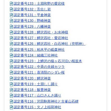
認定番号133：土淵和野の愛宕様
認定番号132：舌出し岩
認定番号131：平倉神楽
認定番号130：野崎神楽
認定番号129：八幡神楽
認定番号128：鱒沢四社・お水神様
認定番号127：鱒沢四社・愛宕神社
認定番号126：鱒沢四社・白石神社（兜明神）
認定番号125：柏木平の砥森神社
認定番号124：綾織三社神社
認定番号123：上鱒沢の猿ヶ石川沿い桜並木
認定番号122：中斉の夫婦カツラ
認定番号121：喜清院のシダレ桜
認定番号120：鱒沢神楽
認定番号119：土淵しし踊り
認定番号118：飯豊神楽
認定番号117：山口さんさ踊り
認定番号116：沢田駒形神社と古峯山石碑
認定番号115：欠ノ上稲荷神社