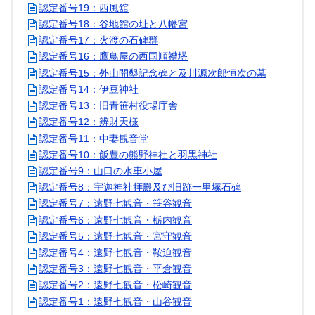
認定番号19：西風舘
認定番号18：谷地館の址と八幡宮
認定番号17：火渡の石碑群
認定番号16：鷹鳥屋の西国順禮塔
認定番号15：外山開墾記念碑と及川源次郎恒次の墓
認定番号14：伊豆神社
認定番号13：旧青笹村役場庁舎
認定番号12：辨財天様
認定番号11：中妻観音堂
認定番号10：飯豊の熊野神社と羽黒神社
認定番号9：山口の水車小屋
認定番号8：宇迦神社拝殿及び旧跡一里塚石碑
認定番号7：遠野七観音・笹谷観音
認定番号6：遠野七観音・栃内観音
認定番号5：遠野七観音・宮守観音
認定番号4：遠野七観音・鞍迫観音
認定番号3：遠野七観音・平倉観音
認定番号2：遠野七観音・松崎観音
認定番号1：遠野七観音・山谷観音