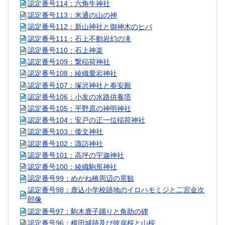
認定番号114：六角牛神社
認定番号113：米通の山の神
認定番号112：新山神社と御神木のヒバ
認定番号111：石上不動岩幻の滝
認定番号110：石上神楽
認定番号109：繋稲荷神社
認定番号108：綾織愛宕神社
認定番号107：塚沢神社と奉安殿
認定番号106：小友の水路供養塔
認定番号105：平野原の神明神社
認定番号104：安戸の正一位稲荷神社
認定番号103：倭文神社
認定番号102：諏訪神社
認定番号101：高坪の宇迦神社
認定番号100：綾織駒形神社
認定番号99：めがね橋周辺の景観
認定番号98：鹿込小学校跡地のイロハモミジと二宮金次
郎像
認定番号97：駒木鹿子踊りと角助の碑
認定番号96：横田城跡及び彼岸桜と山桜