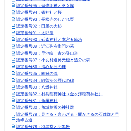
認定番号95：母也明神と巫女塚
認定番号94：篠神社と桜
認定番号93：長松寺のしだれ栗
認定番号92：田屋の大杉
認定番号91：太郎淵
認定番号90：砥森神社と本宮五輪塔
認定番号89：近江弥右衛門の墓
認定番号88：早池峰 古の登山道
認定番号87：小友村道路元標と追分の碑
認定番号86：清心尼公の碑
認定番号85：飢饉の碑
認定番号84：阿曽沼公歴代の碑
認定番号83：八坂神社
認定番号82：村兵稲荷神社（金ヶ澤稲荷神社）
認定番号81：角羅神社
認定番号80：角城館麓の神社群
認定番号79：見ざる・言わざる・聞かざるの石碑群と早
池峰古道
認定番号78：羽黒堂と羽黒岩