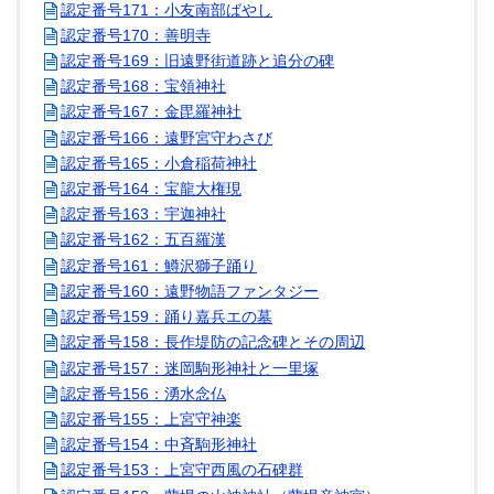
認定番号171：小友南部ばやし
認定番号170：善明寺
認定番号169：旧遠野街道跡と追分の碑
認定番号168：宝領神社
認定番号167：金毘羅神社
認定番号166：遠野宮守わさび
認定番号165：小倉稲荷神社
認定番号164：宝龍大権現
認定番号163：宇迦神社
認定番号162：五百羅漢
認定番号161：鱒沢獅子踊り
認定番号160：遠野物語ファンタジー
認定番号159：踊り嘉兵エの墓
認定番号158：長作堤防の記念碑とその周辺
認定番号157：迷岡駒形神社と一里塚
認定番号156：湧水念仏
認定番号155：上宮守神楽
認定番号154：中斉駒形神社
認定番号153：上宮守西風の石碑群