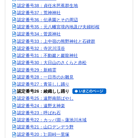
認定番号38：貞任水芭蕉群生地
認定番号37：荒神神社
認定番号36：伝承園とその周辺
認定番号35：元八幡宮境内地及び夫婦杉桜
認定番号34：菅原神社
認定番号33：上中宿の熊野神社と石碑群
認定番号32：寺沢川渓谷
認定番号31：不動巖と巖龍神社
認定番号30：大日山のさくらと赤松
認定番号29：新精霊
認定番号28：一日市のお雛見
認定番号27：青笹しし踊り
認定番号26：綾織しし踊り
認定番号25：遠野南部ばやし
認定番号24：遠野太神楽
認定番号23：呼ばれ石
認定番号22：カッパ淵～蓮池川水域
認定番号21：山口デンデラ野
認定番号20：辷田峠一里塚