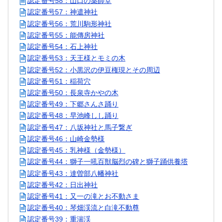
認定番号58：山口の薬師堂
認定番号57：神遣神社
認定番号56：荒川駒形神社
認定番号55：能傳房神社
認定番号54：石上神社
認定番号53：天王様とモミの木
認定番号52：小黒沢の伊豆権現とその周辺
認定番号51：稲荷穴
認定番号50：長泉寺かやの木
認定番号49：下郷さんさ踊り
認定番号48：早池峰しし踊り
認定番号47：八坂神社と馬子繋ぎ
認定番号46：山崎金勢様
認定番号45：乳神様（金勢様）
認定番号44：獅子一吼百獣脳烈の碑と獅子踊供養塔
認定番号43：達曽部八幡神社
認定番号42：日出神社
認定番号41：又一の滝とお不動さま
認定番号40：琴畑渓流と白滝不動尊
認定番号39：重湍渓