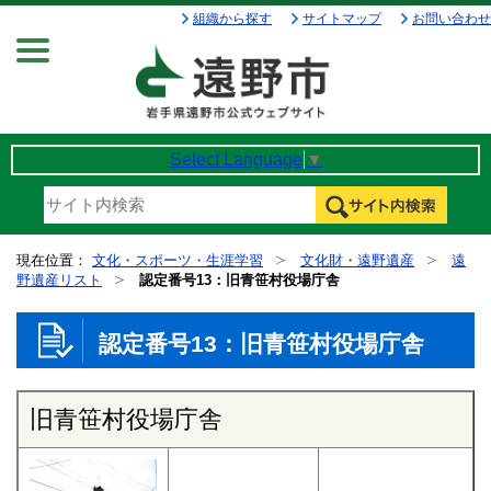
組織から探す
サイトマップ
お問い合わせ
Menu
Select Language
▼
現在位置：
文化・スポーツ・生涯学習
文化財・遠野遺産
遠
野遺産リスト
認定番号13：旧青笹村役場庁舎
認定番号13：旧青笹村役場庁舎
旧青笹村役場庁舎