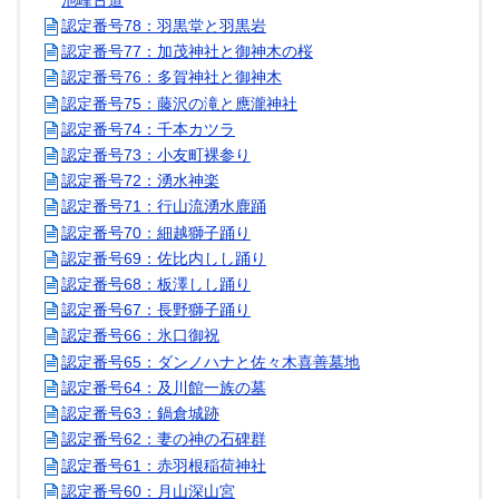
認定番号78：羽黒堂と羽黒岩
認定番号77：加茂神社と御神木の桜
認定番号76：多賀神社と御神木
認定番号75：藤沢の滝と應瀧神社
認定番号74：千本カツラ
認定番号73：小友町裸参り
認定番号72：湧水神楽
認定番号71：行山流湧水鹿踊
認定番号70：細越獅子踊り
認定番号69：佐比内しし踊り
認定番号68：板澤しし踊り
認定番号67：長野獅子踊り
認定番号66：氷口御祝
認定番号65：ダンノハナと佐々木喜善墓地
認定番号64：及川館一族の墓
認定番号63：鍋倉城跡
認定番号62：妻の神の石碑群
認定番号61：赤羽根稲荷神社
認定番号60：月山深山宮