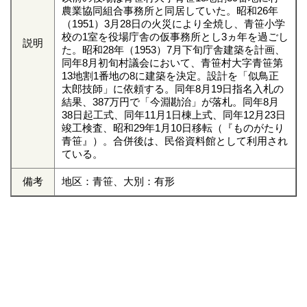
農業協同組合事務所と同居していた。昭和26年
（1951）3月28日の火災により全焼し、青笹小学
校の1室を役場庁舎の仮事務所とし3ヵ年を過ごし
説明
た。昭和28年（1953）7月下旬庁舎建築を計画、
同年8月初旬村議会において、青笹村大字青笹第
13地割1番地の8に建築を決定。設計を「似鳥正
太郎技師」に依頼する。同年8月19日指名入札の
結果、387万円で「今淵勘治」が落札。同年8月
38日起工式、同年11月1日棟上式、同年12月23日
竣工検査、昭和29年1月10日移転（『ものがたり
青笹』）。合併後は、民俗資料館として利用され
ている。
備考
地区：青笹、大別：有形