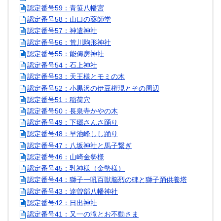
認定番号59：青笹八幡宮
認定番号58：山口の薬師堂
認定番号57：神遣神社
認定番号56：荒川駒形神社
認定番号55：能傳房神社
認定番号54：石上神社
認定番号53：天王様とモミの木
認定番号52：小黒沢の伊豆権現とその周辺
認定番号51：稲荷穴
認定番号50：長泉寺かやの木
認定番号49：下郷さんさ踊り
認定番号48：早池峰しし踊り
認定番号47：八坂神社と馬子繋ぎ
認定番号46：山崎金勢様
認定番号45：乳神様（金勢様）
認定番号44：獅子一吼百獣脳烈の碑と獅子踊供養塔
認定番号43：達曽部八幡神社
認定番号42：日出神社
認定番号41：又一の滝とお不動さま