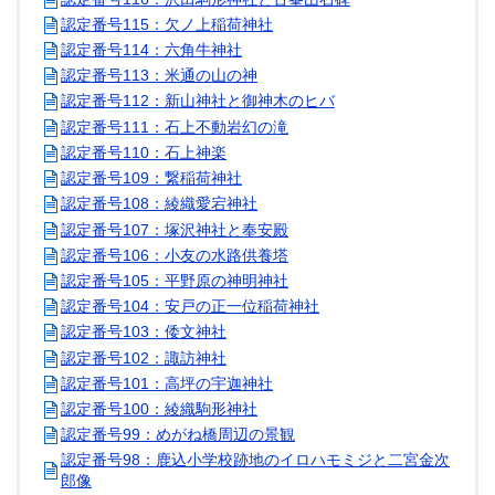
認定番号115：欠ノ上稲荷神社
認定番号114：六角牛神社
認定番号113：米通の山の神
認定番号112：新山神社と御神木のヒバ
認定番号111：石上不動岩幻の滝
認定番号110：石上神楽
認定番号109：繋稲荷神社
認定番号108：綾織愛宕神社
認定番号107：塚沢神社と奉安殿
認定番号106：小友の水路供養塔
認定番号105：平野原の神明神社
認定番号104：安戸の正一位稲荷神社
認定番号103：倭文神社
認定番号102：諏訪神社
認定番号101：高坪の宇迦神社
認定番号100：綾織駒形神社
認定番号99：めがね橋周辺の景観
認定番号98：鹿込小学校跡地のイロハモミジと二宮金次
郎像