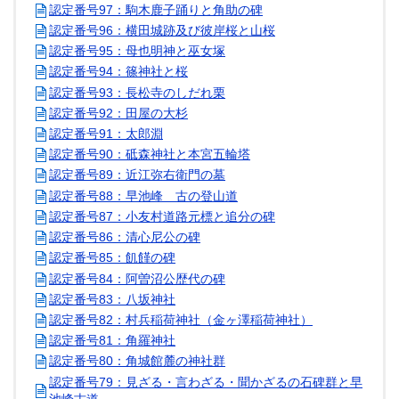
認定番号97：駒木鹿子踊りと角助の碑
認定番号96：横田城跡及び彼岸桜と山桜
認定番号95：母也明神と巫女塚
認定番号94：篠神社と桜
認定番号93：長松寺のしだれ栗
認定番号92：田屋の大杉
認定番号91：太郎淵
認定番号90：砥森神社と本宮五輪塔
認定番号89：近江弥右衛門の墓
認定番号88：早池峰 古の登山道
認定番号87：小友村道路元標と追分の碑
認定番号86：清心尼公の碑
認定番号85：飢饉の碑
認定番号84：阿曽沼公歴代の碑
認定番号83：八坂神社
認定番号82：村兵稲荷神社（金ヶ澤稲荷神社）
認定番号81：角羅神社
認定番号80：角城館麓の神社群
認定番号79：見ざる・言わざる・聞かざるの石碑群と早
池峰古道