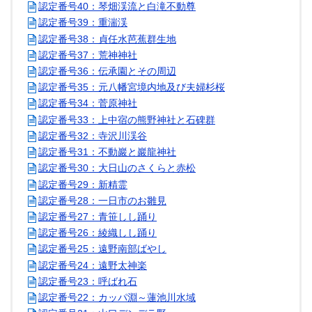
認定番号40：琴畑渓流と白滝不動尊
認定番号39：重湍渓
認定番号38：貞任水芭蕉群生地
認定番号37：荒神神社
認定番号36：伝承園とその周辺
認定番号35：元八幡宮境内地及び夫婦杉桜
認定番号34：菅原神社
認定番号33：上中宿の熊野神社と石碑群
認定番号32：寺沢川渓谷
認定番号31：不動巖と巖龍神社
認定番号30：大日山のさくらと赤松
認定番号29：新精霊
認定番号28：一日市のお雛見
認定番号27：青笹しし踊り
認定番号26：綾織しし踊り
認定番号25：遠野南部ばやし
認定番号24：遠野太神楽
認定番号23：呼ばれ石
認定番号22：カッパ淵～蓮池川水域