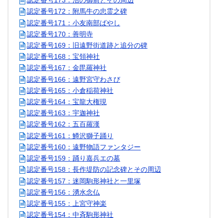
認定番号173：沼の御前とその周辺
認定番号172：附馬牛の忠霊之碑
認定番号171：小友南部ばやし
認定番号170：善明寺
認定番号169：旧遠野街道跡と追分の碑
認定番号168：宝領神社
認定番号167：金毘羅神社
認定番号166：遠野宮守わさび
認定番号165：小倉稲荷神社
認定番号164：宝龍大権現
認定番号163：宇迦神社
認定番号162：五百羅漢
認定番号161：鱒沢獅子踊り
認定番号160：遠野物語ファンタジー
認定番号159：踊り嘉兵エの墓
認定番号158：長作堤防の記念碑とその周辺
認定番号157：迷岡駒形神社と一里塚
認定番号156：湧水念仏
認定番号155：上宮守神楽
認定番号154：中斉駒形神社