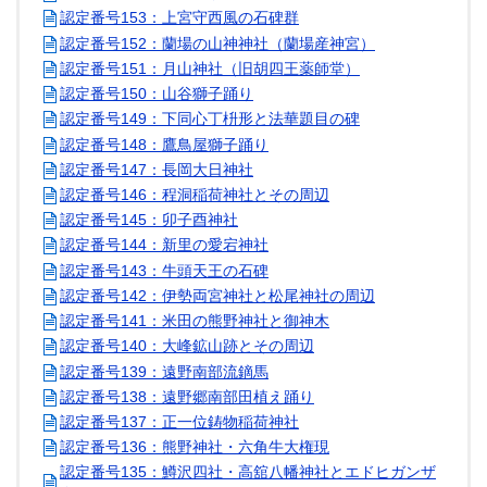
認定番号153：上宮守西風の石碑群
認定番号152：蘭場の山神神社（蘭場産神宮）
認定番号151：月山神社（旧胡四王薬師堂）
認定番号150：山谷獅子踊り
認定番号149：下同心丁枡形と法華題目の碑
認定番号148：鷹鳥屋獅子踊り
認定番号147：長岡大日神社
認定番号146：程洞稲荷神社とその周辺
認定番号145：卯子酉神社
認定番号144：新里の愛宕神社
認定番号143：牛頭天王の石碑
認定番号142：伊勢両宮神社と松尾神社の周辺
認定番号141：米田の熊野神社と御神木
認定番号140：大峰鉱山跡とその周辺
認定番号139：遠野南部流鏑馬
認定番号138：遠野郷南部田植え踊り
認定番号137：正一位鋳物稲荷神社
認定番号136：熊野神社・六角牛大権現
認定番号135：鱒沢四社・高舘八幡神社とエドヒガンザ