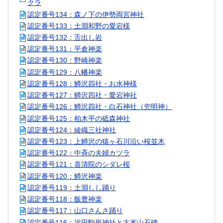
クラ
認定番号134：森ノ下の伊勢両宮神社
認定番号133：土淵和野の愛宕様
認定番号132：舌出し岩
認定番号131：平倉神楽
認定番号130：野崎神楽
認定番号129：八幡神楽
認定番号128：鱒沢四社・お水神様
認定番号127：鱒沢四社・愛宕神社
認定番号126：鱒沢四社・白石神社（兜明神）
認定番号125：柏木平の砥森神社
認定番号124：綾織三社神社
認定番号123：上鱒沢の猿ヶ石川沿い桜並木
認定番号122：中斉の夫婦カツラ
認定番号121：喜清院のシダレ桜
認定番号120：鱒沢神楽
認定番号119：土淵しし踊り
認定番号118：飯豊神楽
認定番号117：山口さんさ踊り
認定番号116：沢田駒形神社と古峯山石碑