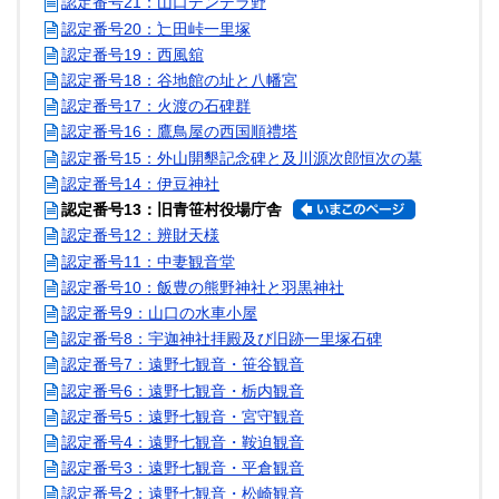
認定番号21：山口デンデラ野
認定番号20：辷田峠一里塚
認定番号19：西風舘
認定番号18：谷地館の址と八幡宮
認定番号17：火渡の石碑群
認定番号16：鷹鳥屋の西国順禮塔
認定番号15：外山開墾記念碑と及川源次郎恒次の墓
認定番号14：伊豆神社
認定番号13：旧青笹村役場庁舎
認定番号12：辨財天様
認定番号11：中妻観音堂
認定番号10：飯豊の熊野神社と羽黒神社
認定番号9：山口の水車小屋
認定番号8：宇迦神社拝殿及び旧跡一里塚石碑
認定番号7：遠野七観音・笹谷観音
認定番号6：遠野七観音・栃内観音
認定番号5：遠野七観音・宮守観音
認定番号4：遠野七観音・鞍迫観音
認定番号3：遠野七観音・平倉観音
認定番号2：遠野七観音・松崎観音