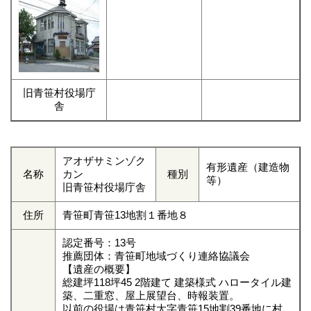
旧青笹村役場庁
舎
アオザサミンゾク
有形遺産（建造物
名称
カン
種別
等）
旧青笹村役場庁舎
住所
青笹町青笹13地割１番地８
認定番号：13号
推薦団体：青笹町地域づくり連絡協議会
【遺産の概要】
総建坪118坪45 2階建て 建築様式 ハロータイル建
築、二重窓、屋上展望台、時報装置。
以前の役場は青笹村大字青笹15地割39番地に村