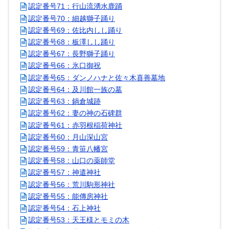
認定番号71：行山流湧水鹿踊
認定番号70：細越獅子踊り
認定番号69：佐比内しし踊り
認定番号68：板澤しし踊り
認定番号67：長野獅子踊り
認定番号66：氷口御祝
認定番号65：ダンノハナと佐々木喜善墓地
認定番号64：及川館一族の墓
認定番号63：鍋倉城跡
認定番号62：妻の神の石碑群
認定番号61：赤羽根稲荷神社
認定番号60：月山深山宮
認定番号59：青笹八幡宮
認定番号58：山口の薬師堂
認定番号57：神遣神社
認定番号56：荒川駒形神社
認定番号55：能傳房神社
認定番号54：石上神社
認定番号53：天王様とモミの木