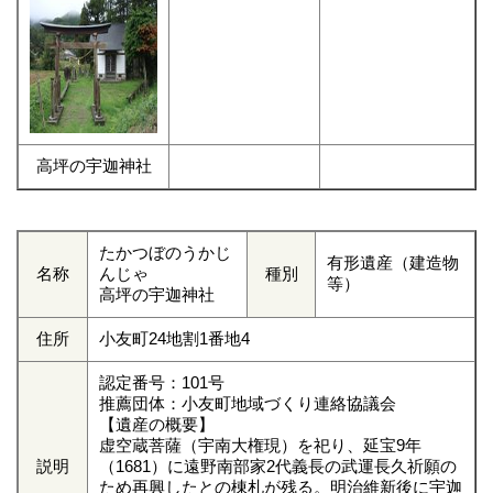
高坪の宇迦神社
たかつぼのうかじ
有形遺産（建造物
名称
んじゃ
種別
等）
高坪の宇迦神社
住所
小友町24地割1番地4
認定番号：101号
推薦団体：小友町地域づくり連絡協議会
【遺産の概要】
虚空蔵菩薩（宇南大権現）を祀り、延宝9年
説明
（1681）に遠野南部家2代義長の武運長久祈願の
ため再興したとの棟札が残る。明治維新後に宇迦