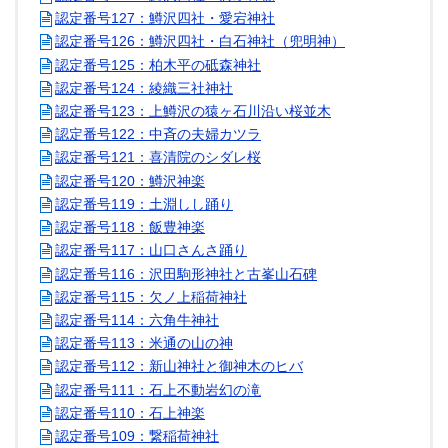
認定番号127：鱒沢四社・愛宕神社
認定番号126：鱒沢四社・白石神社（兜明神）
認定番号125：柏木平の砥森神社
認定番号124：綾織三社神社
認定番号123：上鱒沢の猿ヶ石川沿い桜並木
認定番号122：中斉の夫婦カツラ
認定番号121：喜清院のシダレ桜
認定番号120：鱒沢神楽
認定番号119：土淵しし踊り
認定番号118：飯豊神楽
認定番号117：山口さんさ踊り
認定番号116：沢田駒形神社と古峯山石碑
認定番号115：欠ノ上稲荷神社
認定番号114：六角牛神社
認定番号113：米通の山の神
認定番号112：新山神社と御神木のヒバ
認定番号111：石上不動岩幻の滝
認定番号110：石上神楽
認定番号109：繋稲荷神社