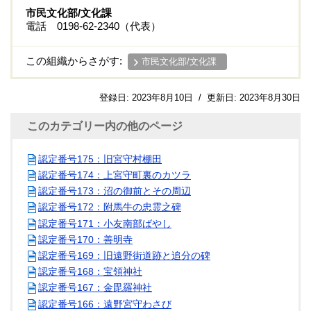
市民文化部/文化課
電話 0198-62-2340（代表）
この組織からさがす:
市民文化部/文化課
登録日:
2023年8月10日
/
更新日:
2023年8月30日
このカテゴリー内の他のページ
認定番号175：旧宮守村棚田
認定番号174：上宮守町裏のカツラ
認定番号173：沼の御前とその周辺
認定番号172：附馬牛の忠霊之碑
認定番号171：小友南部ばやし
認定番号170：善明寺
認定番号169：旧遠野街道跡と追分の碑
認定番号168：宝領神社
認定番号167：金毘羅神社
認定番号166：遠野宮守わさび