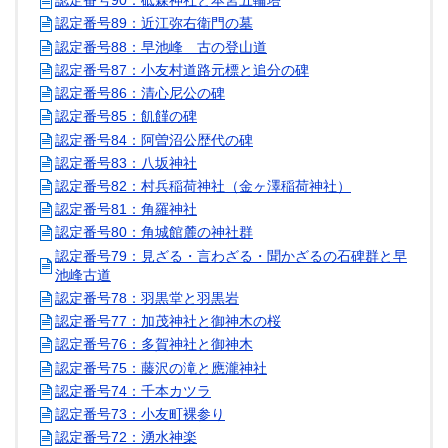
認定番号90：砥森神社と本宮五輪塔
認定番号89：近江弥右衛門の墓
認定番号88：早池峰 古の登山道
認定番号87：小友村道路元標と追分の碑
認定番号86：清心尼公の碑
認定番号85：飢饉の碑
認定番号84：阿曽沼公歴代の碑
認定番号83：八坂神社
認定番号82：村兵稲荷神社（金ヶ澤稲荷神社）
認定番号81：角羅神社
認定番号80：角城館麓の神社群
認定番号79：見ざる・言わざる・聞かざるの石碑群と早
池峰古道
認定番号78：羽黒堂と羽黒岩
認定番号77：加茂神社と御神木の桜
認定番号76：多賀神社と御神木
認定番号75：藤沢の滝と應瀧神社
認定番号74：千本カツラ
認定番号73：小友町裸参り
認定番号72：湧水神楽