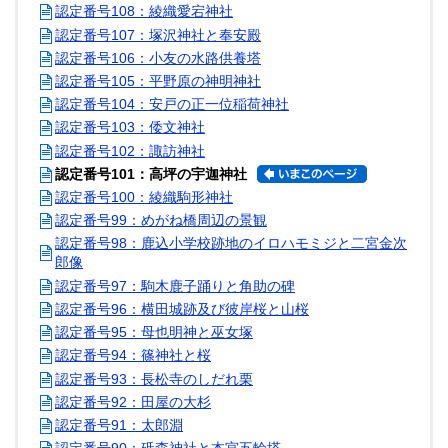
認定番号108：綾織愛宕神社
認定番号107：塚沢神社と奉安殿
認定番号106：小友の水路供養塔
認定番号105：平野原の神明神社
認定番号104：安戸の正一位稲荷神社
認定番号103：倭文神社
認定番号102：諏訪神社
認定番号101：高坪の宇迦神社
認定番号100：綾織駒形神社
認定番号99：めがね橋周辺の景観
認定番号98：鹿込小学校跡地のイロハモミジと二宮金次
郎像
認定番号97：駒木鹿子踊りと角助の碑
認定番号96：横田城跡及び彼岸桜と山桜
認定番号95：母也明神と巫女塚
認定番号94：篠神社と桜
認定番号93：長松寺のしだれ栗
認定番号92：田屋の大杉
認定番号91：太郎淵