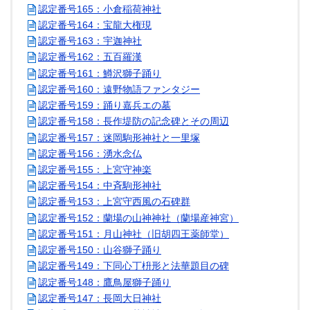
認定番号165：小倉稲荷神社
認定番号164：宝龍大権現
認定番号163：宇迦神社
認定番号162：五百羅漢
認定番号161：鱒沢獅子踊り
認定番号160：遠野物語ファンタジー
認定番号159：踊り嘉兵エの墓
認定番号158：長作堤防の記念碑とその周辺
認定番号157：迷岡駒形神社と一里塚
認定番号156：湧水念仏
認定番号155：上宮守神楽
認定番号154：中斉駒形神社
認定番号153：上宮守西風の石碑群
認定番号152：蘭場の山神神社（蘭場産神宮）
認定番号151：月山神社（旧胡四王薬師堂）
認定番号150：山谷獅子踊り
認定番号149：下同心丁枡形と法華題目の碑
認定番号148：鷹鳥屋獅子踊り
認定番号147：長岡大日神社