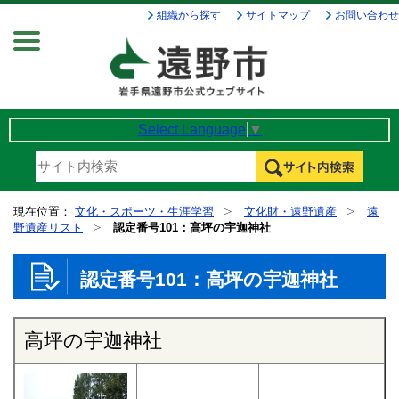
組織から探す
サイトマップ
お問い合わせ
Menu
Select Language
▼
現在位置：
文化・スポーツ・生涯学習
文化財・遠野遺産
遠
野遺産リスト
認定番号101：高坪の宇迦神社
認定番号101：高坪の宇迦神社
高坪の宇迦神社