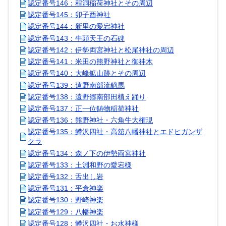
認定番号146：程洞稲荷神社とその周辺
認定番号145：卯子酉神社
認定番号144：新里の愛宕神社
認定番号143：牛頭天王の石碑
認定番号142：伊勢両宮神社と松尾神社の周辺
認定番号141：米田の熊野神社と御神木
認定番号140：大峰鉱山跡とその周辺
認定番号139：遠野南部流鏑馬
認定番号138：遠野郷南部田植え踊り
認定番号137：正一位鋳物稲荷神社
認定番号136：熊野神社・六角牛大権現
認定番号135：鱒沢四社・高舘八幡神社とエドヒガンザ
クラ
認定番号134：森ノ下の伊勢両宮神社
認定番号133：土淵和野の愛宕様
認定番号132：舌出し岩
認定番号131：平倉神楽
認定番号130：野崎神楽
認定番号129：八幡神楽
認定番号128：鱒沢四社・お水神様