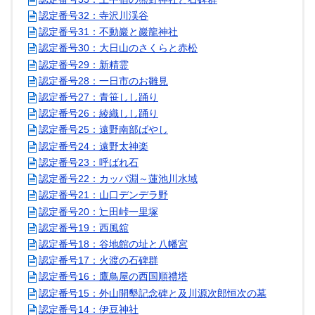
認定番号32：寺沢川渓谷
認定番号31：不動巖と巖龍神社
認定番号30：大日山のさくらと赤松
認定番号29：新精霊
認定番号28：一日市のお雛見
認定番号27：青笹しし踊り
認定番号26：綾織しし踊り
認定番号25：遠野南部ばやし
認定番号24：遠野太神楽
認定番号23：呼ばれ石
認定番号22：カッパ淵～蓮池川水域
認定番号21：山口デンデラ野
認定番号20：辷田峠一里塚
認定番号19：西風舘
認定番号18：谷地館の址と八幡宮
認定番号17：火渡の石碑群
認定番号16：鷹鳥屋の西国順禮塔
認定番号15：外山開墾記念碑と及川源次郎恒次の墓
認定番号14：伊豆神社