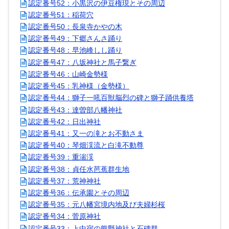
認定番号52：小黒沢の伊豆権現とその周辺
認定番号51：稲荷穴
認定番号50：長泉寺かやの木
認定番号49：下郷さんさ踊り
認定番号48：早池峰しし踊り
認定番号47：八坂神社と馬子繋ぎ
認定番号46：山崎金勢様
認定番号45：乳神様（金勢様）
認定番号44：獅子一吼百獣脳烈の碑と獅子踊供養塔
認定番号43：達曽部八幡神社
認定番号42：日出神社
認定番号41：又一の滝とお不動さま
認定番号40：琴畑渓流と白滝不動尊
認定番号39：重湍渓
認定番号38：貞任水芭蕉群生地
認定番号37：荒神神社
認定番号36：伝承園とその周辺
認定番号35：元八幡宮境内地及び夫婦杉桜
認定番号34：菅原神社
認定番号33：上中宿の熊野神社と石碑群