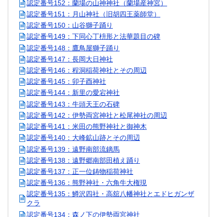
認定番号152：蘭場の山神神社（蘭場産神宮）
認定番号151：月山神社（旧胡四王薬師堂）
認定番号150：山谷獅子踊り
認定番号149：下同心丁枡形と法華題目の碑
認定番号148：鷹鳥屋獅子踊り
認定番号147：長岡大日神社
認定番号146：程洞稲荷神社とその周辺
認定番号145：卯子酉神社
認定番号144：新里の愛宕神社
認定番号143：牛頭天王の石碑
認定番号142：伊勢両宮神社と松尾神社の周辺
認定番号141：米田の熊野神社と御神木
認定番号140：大峰鉱山跡とその周辺
認定番号139：遠野南部流鏑馬
認定番号138：遠野郷南部田植え踊り
認定番号137：正一位鋳物稲荷神社
認定番号136：熊野神社・六角牛大権現
認定番号135：鱒沢四社・高舘八幡神社とエドヒガンザ
クラ
認定番号134：森ノ下の伊勢両宮神社