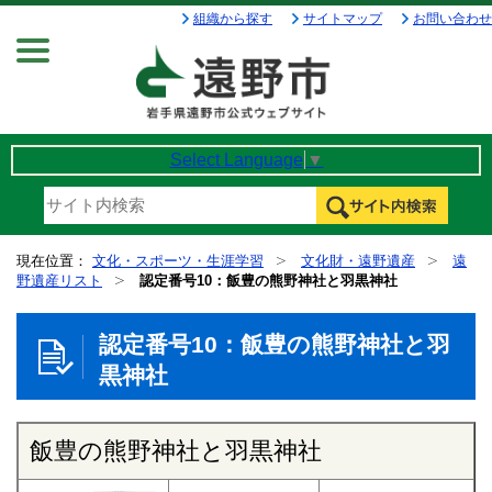
組織から探す
サイトマップ
お問い合わせ
Menu
Select Language
▼
現在位置：
文化・スポーツ・生涯学習
文化財・遠野遺産
遠
野遺産リスト
認定番号10：飯豊の熊野神社と羽黒神社
認定番号10：飯豊の熊野神社と羽
黒神社
飯豊の熊野神社と羽黒神社