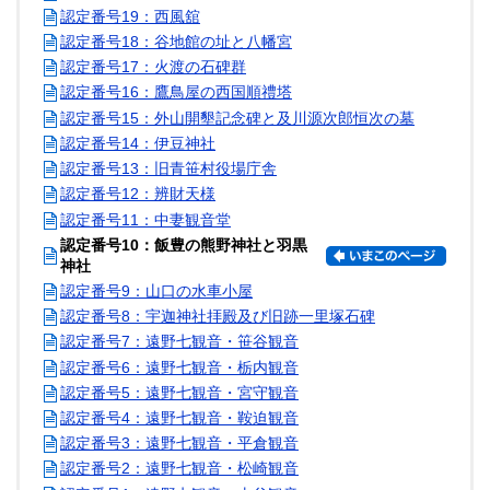
認定番号19：西風舘
認定番号18：谷地館の址と八幡宮
認定番号17：火渡の石碑群
認定番号16：鷹鳥屋の西国順禮塔
認定番号15：外山開墾記念碑と及川源次郎恒次の墓
認定番号14：伊豆神社
認定番号13：旧青笹村役場庁舎
認定番号12：辨財天様
認定番号11：中妻観音堂
認定番号10：飯豊の熊野神社と羽黒
神社
認定番号9：山口の水車小屋
認定番号8：宇迦神社拝殿及び旧跡一里塚石碑
認定番号7：遠野七観音・笹谷観音
認定番号6：遠野七観音・栃内観音
認定番号5：遠野七観音・宮守観音
認定番号4：遠野七観音・鞍迫観音
認定番号3：遠野七観音・平倉観音
認定番号2：遠野七観音・松崎観音