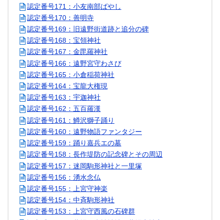
認定番号171：小友南部ばやし
認定番号170：善明寺
認定番号169：旧遠野街道跡と追分の碑
認定番号168：宝領神社
認定番号167：金毘羅神社
認定番号166：遠野宮守わさび
認定番号165：小倉稲荷神社
認定番号164：宝龍大権現
認定番号163：宇迦神社
認定番号162：五百羅漢
認定番号161：鱒沢獅子踊り
認定番号160：遠野物語ファンタジー
認定番号159：踊り嘉兵エの墓
認定番号158：長作堤防の記念碑とその周辺
認定番号157：迷岡駒形神社と一里塚
認定番号156：湧水念仏
認定番号155：上宮守神楽
認定番号154：中斉駒形神社
認定番号153：上宮守西風の石碑群