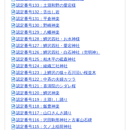
認定番号133：土淵和野の愛宕様
認定番号132：舌出し岩
認定番号131：平倉神楽
認定番号130：野崎神楽
認定番号129：八幡神楽
認定番号128：鱒沢四社・お水神様
認定番号127：鱒沢四社・愛宕神社
認定番号126：鱒沢四社・白石神社（兜明神）
認定番号125：柏木平の砥森神社
認定番号124：綾織三社神社
認定番号123：上鱒沢の猿ヶ石川沿い桜並木
認定番号122：中斉の夫婦カツラ
認定番号121：喜清院のシダレ桜
認定番号120：鱒沢神楽
認定番号119：土淵しし踊り
認定番号118：飯豊神楽
認定番号117：山口さんさ踊り
認定番号116：沢田駒形神社と古峯山石碑
認定番号115：欠ノ上稲荷神社