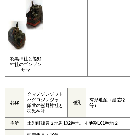
羽黒神社と熊野
神社のゴンゲン
サマ
クマノジンジャト
ハグロジンジャ
有形遺産（建造物
名称
種別
飯豊の熊野神社と
等）
羽黒神社
住所
土淵町飯豊２地割102番地、４地割101番地２