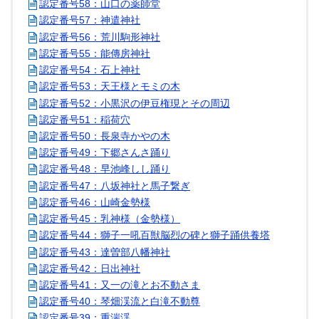
認定番号58：山口の薬師堂
認定番号57：神遣神社
認定番号56：荒川駒形神社
認定番号55：能傳房神社
認定番号54：石上神社
認定番号53：天王様とモミの木
認定番号52：小黒沢の伊豆権現とその周辺
認定番号51：稲荷穴
認定番号50：長泉寺かやの木
認定番号49：下郷さんさ踊り
認定番号48：早池峰しし踊り
認定番号47：八坂神社と馬子繋ぎ
認定番号46：山崎金勢様
認定番号45：乳神様（金勢様）
認定番号44：獅子一吼百獣脳烈の碑と獅子踊供養塔
認定番号43：達曽部八幡神社
認定番号42：日出神社
認定番号41：又一の滝とお不動さま
認定番号40：琴畑渓流と白滝不動尊
認定番号39：重湍渓