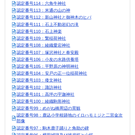
認定番号114：六角牛神社
認定番号113：米通の山の神
認定番号112：新山神社と御神木のヒバ
認定番号111：石上不動岩幻の滝
認定番号110：石上神楽
認定番号109：繋稲荷神社
認定番号108：綾織愛宕神社
認定番号107：塚沢神社と奉安殿
認定番号106：小友の水路供養塔
認定番号105：平野原の神明神社
認定番号104：安戸の正一位稲荷神社
認定番号103：倭文神社
認定番号102：諏訪神社
認定番号101：高坪の宇迦神社
認定番号100：綾織駒形神社
認定番号99：めがね橋周辺の景観
認定番号98：鹿込小学校跡地のイロハモミジと二宮金次
郎像
認定番号97：駒木鹿子踊りと角助の碑
認定番号96：横田城跡及び彼岸桜と山桜