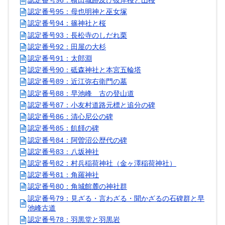
認定番号95：母也明神と巫女塚
認定番号94：篠神社と桜
認定番号93：長松寺のしだれ栗
認定番号92：田屋の大杉
認定番号91：太郎淵
認定番号90：砥森神社と本宮五輪塔
認定番号89：近江弥右衛門の墓
認定番号88：早池峰 古の登山道
認定番号87：小友村道路元標と追分の碑
認定番号86：清心尼公の碑
認定番号85：飢饉の碑
認定番号84：阿曽沼公歴代の碑
認定番号83：八坂神社
認定番号82：村兵稲荷神社（金ヶ澤稲荷神社）
認定番号81：角羅神社
認定番号80：角城館麓の神社群
認定番号79：見ざる・言わざる・聞かざるの石碑群と早
池峰古道
認定番号78：羽黒堂と羽黒岩