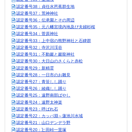
認定番号38：貞任水芭蕉群生地
認定番号37：荒神神社
認定番号36：伝承園とその周辺
認定番号35：元八幡宮境内地及び夫婦杉桜
認定番号34：菅原神社
認定番号33：上中宿の熊野神社と石碑群
認定番号32：寺沢川渓谷
認定番号31：不動巖と巖龍神社
認定番号30：大日山のさくらと赤松
認定番号29：新精霊
認定番号28：一日市のお雛見
認定番号27：青笹しし踊り
認定番号26：綾織しし踊り
認定番号25：遠野南部ばやし
認定番号24：遠野太神楽
認定番号23：呼ばれ石
認定番号22：カッパ淵～蓮池川水域
認定番号21：山口デンデラ野
認定番号20：辷田峠一里塚