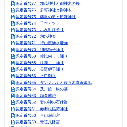
認定番号77：加茂神社と御神木の桜
認定番号76：多賀神社と御神木
認定番号75：藤沢の滝と應瀧神社
認定番号74：千本カツラ
認定番号73：小友町裸参り
認定番号72：湧水神楽
認定番号71：行山流湧水鹿踊
認定番号70：細越獅子踊り
認定番号69：佐比内しし踊り
認定番号68：板澤しし踊り
認定番号67：長野獅子踊り
認定番号66：氷口御祝
認定番号65：ダンノハナと佐々木喜善墓地
認定番号64：及川館一族の墓
認定番号63：鍋倉城跡
認定番号62：妻の神の石碑群
認定番号61：赤羽根稲荷神社
認定番号60：月山深山宮
認定番号59：青笹八幡宮