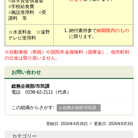
○奨学資金償還金
○学校給食費
○施設使用料 ○受
講料 等
納付書持参で
納期限内のもの
☆水道料金 ☆遠野
に限ります。
テレビ使用料
※自動車税（県税）や国民年金保険料（国庫金）、他市町村
の公金は取り扱いません。
お問い合わせ
総務企画部/市民課
電話 0198-62-2111（代表）
この組織からさがす:
総務企画部/市民課
登録日:
2016年4月26日
/
更新日:
2026年8月3日
カテゴリー