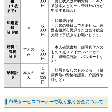
・委任状又は疎明資料 （本人
書
300
円
又は本人と同一世帯以外の方が
（１枚
申請する場合）
まで）
・印鑑登録証
１
印鑑登
・印鑑の登録はできません。遠
枚
録
○
300
野市役所市民課または宮守総合
証明書
円
支所で手続きをお願いします。
１
所得・
・本人確認書類：顔写真付きの
本人の
枚
課税
もの１点（マイナンバーカー
み
300
証明
ド、運転免許証、パスポートな
円
ど）
１
・顔写真なしのもの２点 （健
納税証
本人の
枚
康保険の資格確認書、介護保険
明
み
300
証など）
円
市民サービスコーナーで取り扱う公金について