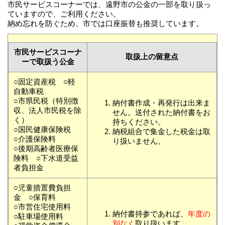
市民サービスコーナーでは、遠野市の公金の一部を取り扱っ
ていますので、ご利用ください。
納め忘れを防ぐため、市では口座振替も推奨しています。
市民サービスコーナ
取扱上の留意点
ーで取扱う公金
○固定資産税 ○軽
自動車税
○市県民税（特別徴
納付書作成・再発行は出来ま
収、法人市民税を除
せん。送付された納付書をお
く）
持ちください。
○国民健康保険税
納税組合で集金した税金は取
○介護保険料
り扱いません。
○後期高齢者医療保
険料 ○下水道受益
者負担金
○児童措置費負担
金 ○保育料
○市営住宅使用料
納付書持参であれば、
年度の
○駐車場使用料
別なく
取り扱います。