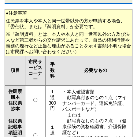
●注意事項
住民票を本人や本人と同一世帯以外の方が申請する場合、
「委任状」または「疎明資料」が必要です。
※「疎明資料」とは、本人や本人と同一世帯以外の方及び法
人など第三者からの交付請求にあたって、自己の権利行使や
義務の履行など正当な理由があることを示す書類(不明な場合
は市民課へお問い合わせください）
市民サ
手
ービス
項目
数
必要なもの
コーナ
料
ー
住民票
１
・本人確認書類
謄本
通
顔写真付きのもの１点（マイ
〇
住民票
300
ナンバーカード、運転免許証、
円
抄本
パスポートなど）
または
顔写真なしのもの２点 （健
住民票
康保険の資格確認書、介護保険
記載事
１
証など）
項証明
通
〇