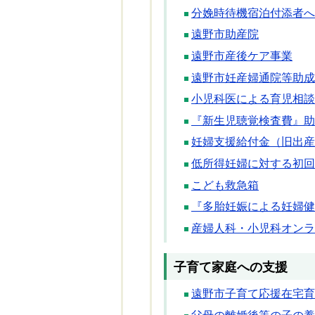
分娩時待機宿泊付添者へ
遠野市助産院
遠野市産後ケア事業
遠野市妊産婦通院等助成
小児科医による育児相談
『新生児聴覚検査費』助
妊婦支援給付金（旧出産
低所得妊婦に対する初回
こども救急箱
『多胎妊娠による妊婦健
産婦人科・小児科オンラ
子育て家庭への支援
遠野市子育て応援在宅育