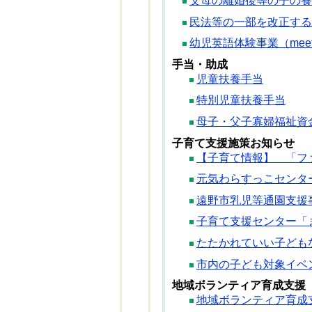
父母の離婚後等の子の養
民法等の一部を改正する
幼児英語体験事業（meet 
手当・助成
児童扶養手当
特別児童扶養手当
母子・父子寡婦福祉資
子育て支援施策お知らせ
【子育て情報】 「フ
元気わらすっこセンタ
遠野市乳児等通園支援
子育て支援センター「
たたかれていい子ども
市内の子ども対象イベ
地域ボランティア育成支援
地域ボランティア育成