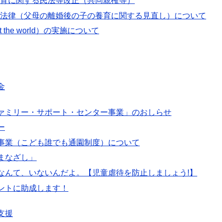
育に関する民法等改正（共同親権等）
法律（父母の離婚後の子の養育に関する見直し）について
the world）の実施について
金
ァミリー・サポート・センター事業」のおしらせ
ー
事業（こども誰でも通園制度）について
まなざし」
なんて、いないんだよ。【児童虐待を防止しましょう!】
ントに助成します！
支援