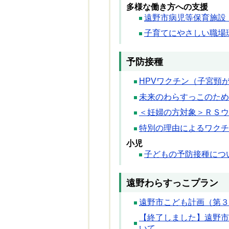
多様な働き方への支援
遠野市病児等保育施設
子育てにやさしい職場
予防接種
HPVワクチン（子宮頸
未来のわらすっこのため
＜妊婦の方対象＞ＲＳウ
特別の理由によるワクチ
小児
子どもの予防接種につ
遠野わらすっこプラン
遠野市こども計画（第３
【終了しました】遠野市
いて