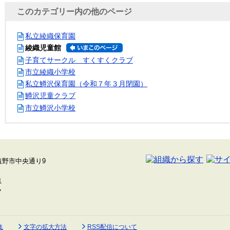
このカテゴリー内の他のページ
私立綾織保育園
綾織児童館
子育てサークル すくすくクラブ
市立綾織小学校
私立鱒沢保育園（令和７年３月閉園）
鱒沢児童クラブ
市立鱒沢小学校
集
文字の拡大方法
RSS配信について