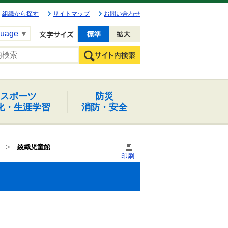
組織から探す
サイトマップ
お問い合わせ
guage
▼
文字を小さく
文字を大きく
スポーツ
防災
化・生涯学習
消防・安全
綾織児童館
印刷