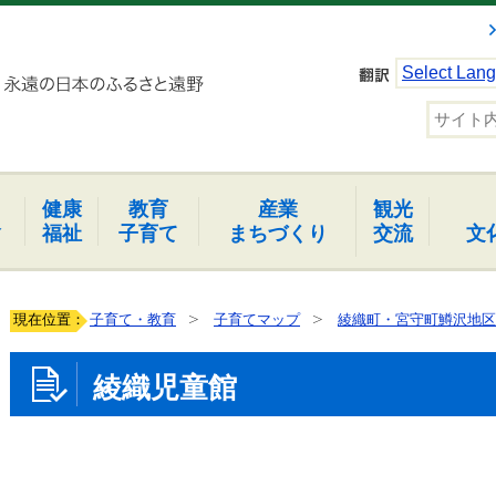
Select Lan
健康
教育
産業
観光
報
福祉
子育て
まちづくり
交流
文
現在位置：
子育て・教育
子育てマップ
綾織町・宮守町鱒沢地区
綾織児童館