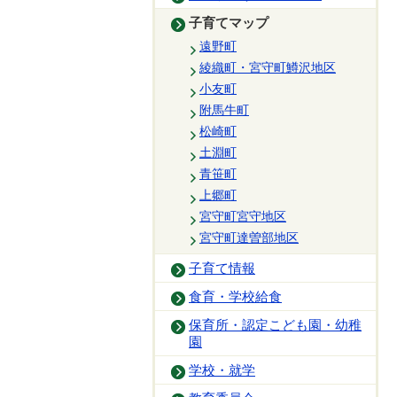
子育てマップ
遠野町
綾織町・宮守町鱒沢地区
小友町
附馬牛町
松崎町
土淵町
青笹町
上郷町
宮守町宮守地区
宮守町達曽部地区
子育て情報
食育・学校給食
保育所・認定こども園・幼稚
園
学校・就学