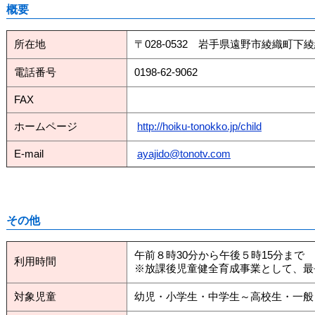
概要
所在地
〒028-0532 岩手県遠野市綾織町下綾
電話番号
0198-62-9062
FAX
ホームページ
http://hoiku-tonokko.jp/child
E-mail
ayajido@tonotv.com
その他
午前８時30分から午後５時15分まで
利用時間
※放課後児童健全育成事業として、最
対象児童
幼児・小学生・中学生～高校生・一般