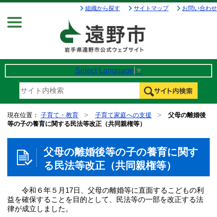
組織から探す
サイトマップ
お問い合わせ
Menu
Select Language
▼
現在位置：
子育て・教育
子育て家庭への支援
父母の離婚後
等の子の養育に関する民法等改正（共同親権等）
父母の離婚後等の子の養育に関す
る民法等改正（共同親権等）
令和６年５月17日、父母の離婚等に直面するこどもの利
益を確保することを目的として、民法等の一部を改正する法
律が成立しました。