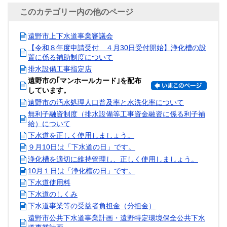
このカテゴリー内の他のページ
遠野市上下水道事業審議会
【令和８年度申請受付 ４月30日受付開始】浄化槽の設
置に係る補助制度について
排水設備工事指定店
遠野市の｢マンホールカード｣を配布
しています。
遠野市の汚水処理人口普及率と水洗化率について
無利子融資制度（排水設備等工事資金融資に係る利子補
給）について
下水道を正しく使用しましょう。
９月10日は「下水道の日」です。
浄化槽を適切に維持管理し、正しく使用しましょう。
10月１日は「浄化槽の日」です。
下水道使用料
下水道のしくみ
下水道事業等の受益者負担金（分担金）
遠野市公共下水道事業計画・遠野特定環境保全公共下水