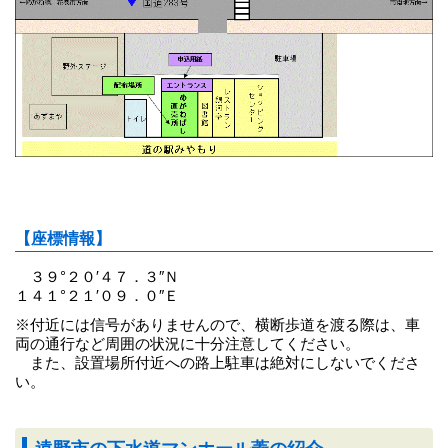
【座標情報】
３９°２０′４７．３″Ｎ
１４１°２１′０９．０″Ｅ
※付近には信号がありませんので、横断歩道を渡る際は、車
両の通行など周囲の状況に十分注意してください。
また、設置場所付近への路上駐車は絶対にしないでくださ
い。