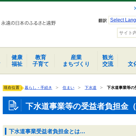
Select Lan
健康
教育
産業
観光
報
福祉
子育て
まちづくり
交流
文
現在位置：
暮らし・手続き
住まい
下水道
下水道事業等の
下水道事業等の受益者負担金
下水道事業受益者負担金とは…