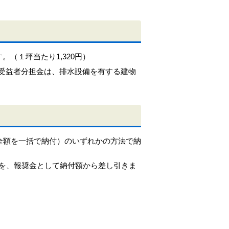
（１坪当たり1,320円）
受益者分担金は、排水設備を有する建物
全額を一括で納付）のいずれかの方法で納
額を、報奨金として納付額から差し引きま