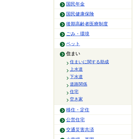
国民年金
国民健康保険
後期高齢者医療制度
ごみ・環境
ペット
住まい
住まいに関する助成
上水道
下水道
道路関係
住宅
空き家
移住・定住
公営住宅
交通災害共済