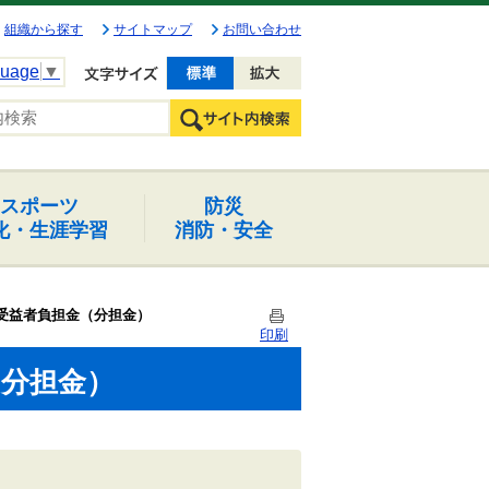
組織から探す
サイトマップ
お問い合わせ
guage
▼
文字を小さく
文字を大きく
スポーツ
防災
化・生涯学習
消防・安全
受益者負担金（分担金）
印刷
（分担金）