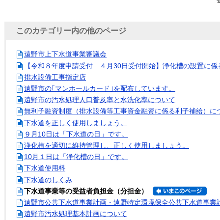
このカテゴリー内の他のページ
遠野市上下水道事業審議会
【令和８年度申請受付 ４月30日受付開始】浄化槽の設置に係
排水設備工事指定店
遠野市の｢マンホールカード｣を配布しています。
遠野市の汚水処理人口普及率と水洗化率について
無利子融資制度（排水設備等工事資金融資に係る利子補給）に
下水道を正しく使用しましょう。
９月10日は「下水道の日」です。
浄化槽を適切に維持管理し、正しく使用しましょう。
10月１日は「浄化槽の日」です。
下水道使用料
下水道のしくみ
下水道事業等の受益者負担金（分担金）
遠野市公共下水道事業計画・遠野特定環境保全公共下水道事業
遠野市汚水処理基本計画について