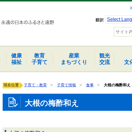
Select Lan
健康
教育
産業
観光
報
福祉
子育て
まちづくり
交流
文
現在位置：
子育て・教育
子育て情報
食事
大根の梅酢和え
大根の梅酢和え