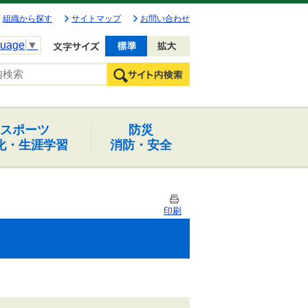
組織から探す
サイトマップ
お問い合わせ
guage
▼
文字を小さく
文字を大きく
スポーツ
防災
化・生涯学習
消防・安全
印刷