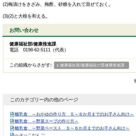
(2)梅漬けをきざみ、梅酢、砂糖を入れて混ぜておく。
(3)(2)と大根を和える。
お問い合わせ
健康福祉部/健康推進課
電話 0198-62-5111（代表）
この組織からさがす:
健康福祉部/健康福祉の里健康推進課
このカテゴリー内の他のページ
離乳食 ～おかゆの作り方 ５～６か月までのお子さん向け～
離乳食 ～野菜スープの作り方～
離乳食 ～野菜ペースト ５～６か月までのお子さん向け～
へそっこだんご