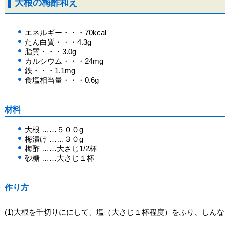
大根の梅酢和え
エネルギー・・・70kcal
たん白質・・・4.3g
脂質・・・3.0g
カルシウム・・・24mg
鉄・・・1.1mg
食塩相当量・・・0.6g
材料
大根 ……５００g
梅漬け ……３０g
梅酢 ……大さじ1/2杯
砂糖 ……大さじ１杯
作り方
(1)大根を千切りににして、塩（大さじ１杯程度）をふり、しん