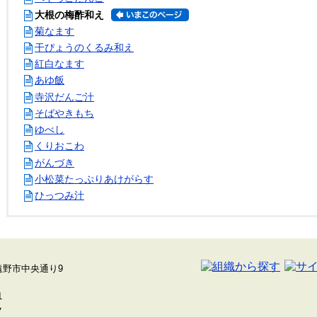
大根の梅酢和え
菊なます
干ぴょうのくるみ和え
紅白なます
あゆ飯
寺沢だんご汁
そばやきもち
ゆべし
くりおこわ
がんづき
小松菜たっぷりあけがらす
ひっつみ汁