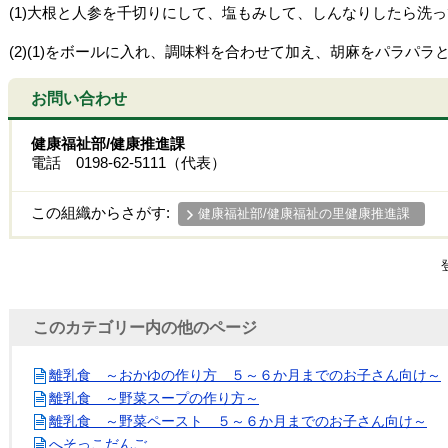
(1)大根と人参を千切りにして、塩もみして、しんなりしたら洗
(2)(1)をボールに入れ、調味料を合わせて加え、胡麻をパラパラ
お問い合わせ
健康福祉部/健康推進課
電話 0198-62-5111（代表）
この組織からさがす:
健康福祉部/健康福祉の里健康推進課
このカテゴリー内の他のページ
離乳食 ～おかゆの作り方 ５～６か月までのお子さん向け～
離乳食 ～野菜スープの作り方～
離乳食 ～野菜ペースト ５～６か月までのお子さん向け～
へそっこだんご