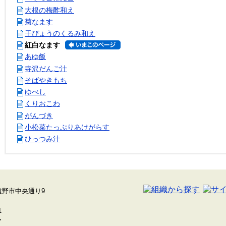
大根の梅酢和え
菊なます
干ぴょうのくるみ和え
紅白なます
あゆ飯
寺沢だんご汁
そばやきもち
ゆべし
くりおこわ
がんづき
小松菜たっぷりあけがらす
ひっつみ汁