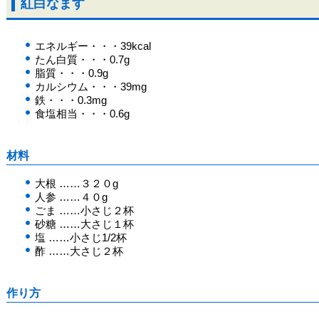
紅白なます
エネルギー・・・39kcal
たん白質・・・0.7g
脂質・・・0.9g
カルシウム・・・39mg
鉄・・・0.3mg
食塩相当・・・0.6g
材料
大根 ……３２０g
人参 ……４０g
ごま ……小さじ２杯
砂糖 ……大さじ１杯
塩 ……小さじ1/2杯
酢 ……大さじ２杯
作り方