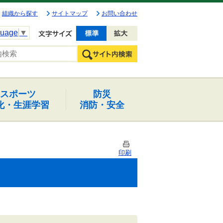
組織から探す
サイトマップ
お問い合わせ
guage
▼
文字を小さく
文字を大きく
スポーツ
防災
化・生涯学習
消防・安全
印刷