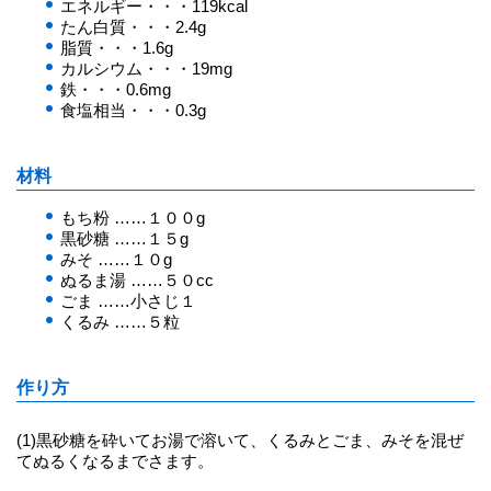
エネルギー・・・119kcal
たん白質・・・2.4g
脂質・・・1.6g
カルシウム・・・19mg
鉄・・・0.6mg
食塩相当・・・0.3g
材料
もち粉 ……１００g
黒砂糖 ……１５g
みそ ……１０g
ぬるま湯 ……５０cc
ごま ……小さじ１
くるみ ……５粒
作り方
(1)黒砂糖を砕いてお湯で溶いて、くるみとごま、みそを混ぜ
てぬるくなるまでさます。