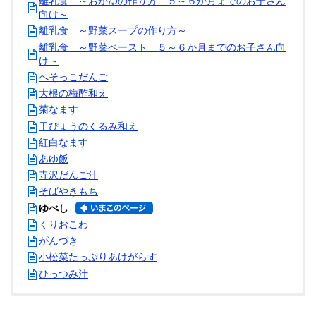
離乳食 ～おかゆの作り方 ５～６か月までのお子さん
向け～
離乳食 ～野菜スープの作り方～
離乳食 ～野菜ペースト ５～６か月までのお子さん向
け～
へそっこだんご
大根の梅酢和え
菊なます
干ぴょうのくるみ和え
紅白なます
あゆ飯
寺沢だんご汁
そばやきもち
ゆべし
くりおこわ
がんづき
小松菜たっぷりあけがらす
ひっつみ汁