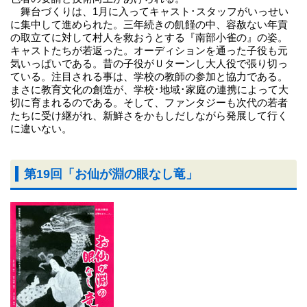
舞台づくりは、1月に入ってキャスト･スタッフがいっせい
に集中して進められた。三年続きの飢饉の中、容赦ない年貢
の取立てに対して村人を救おうとする『南部小雀の』の姿。
キャストたちが若返った。オーディションを通った子役も元
気いっぱいである。昔の子役がＵターンし大人役で張り切っ
ている。注目される事は、学校の教師の参加と協力である。
まさに教育文化の創造が、学校･地域･家庭の連携によって大
切に育まれるのである。そして、ファンタジーも次代の若者
たちに受け継がれ、新鮮さをかもしだしながら発展して行く
に違いない。
第19回「お仙が淵の眼なし竜」