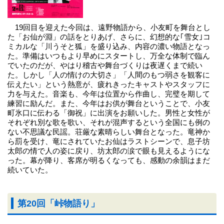
19回目を迎えた今回は、遠野物語から、小友町を舞台とし
た「お仙が淵」の話をとりあげ、さらに、幻想的な｢雪女｣コ
ミカルな「川うそと狐」を盛り込み、内容の濃い物語となっ
た。準備はいつもより早めにスタートし、万全な体制で臨ん
でいたのだが、やはり稽古や舞台づくりは夜遅くまで続い
た。しかし「人の情けの大切さ」「人間のもつ弱さを観客に
伝えたい」という熱意が、疲れきったキャストやスタッフに
力を与えた。音楽も、今年は位置から作曲し、完璧を期して
練習に励んだ。また、今年はお供が舞台ということで、小友
町氷口に伝わる「御祝」に出演をお願いした。男性と女性が
それぞれ別な歌を歌い、それが混声するという全国にも例の
ない不思議な民謡。荘厳な素晴らしい舞台となった。竜神か
ら罰を受け、竜にされていたお仙はラストシーンで、息子坊
太郎の情で人の姿に戻り、坊太郎の涙で眼も見えるようにな
った。幕が降り、客席が明るくなっても、感動の余韻はまだ
続いていた。
第20回「峠物語り」