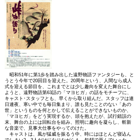
昭和51年に第1歩を踏み出した遠野物語ファンタジーも、と
うとう今年で20回目を迎えた。20周年という、人間なら成人
式を迎える節目を、これまでとは少し趣向を変えた舞台にし
ようと、遠野物語第63話の「マヨヒガ」の話をモチーフに、
キャスト･スタッフとも、早くから取り組んだ。スタッフは連
日連夜、寒い中でも毎日集まり、誰も見たことのない「あの
世」というものを何とかして伝えることができないものか、
「マヨヒガ」をどう実現するか、頭を抱えたが、試行錯誤の
末、舞台の上には回転台を組み、照明に趣向を凝らし、斬新
な音楽で、見事大仕事をやってのけた。
キャストは、風が猛威を振るう中、時にはほとんど寝込ん
でしまい2，3人だけになりながらも、飢饉で死んでいった