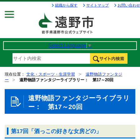
組織から探す
サイトマップ
お問い合わせ
Menu
Select Language
▼
現在位置：
文化・スポーツ・生涯学習
遠野物語ファンタジ
ー
遠野物語ファンタジーライブラリー： 第17～20回
遠野物語ファンタジーライブラリ
ー： 第17～20回
第17回「酒っこの好きな女房どの」