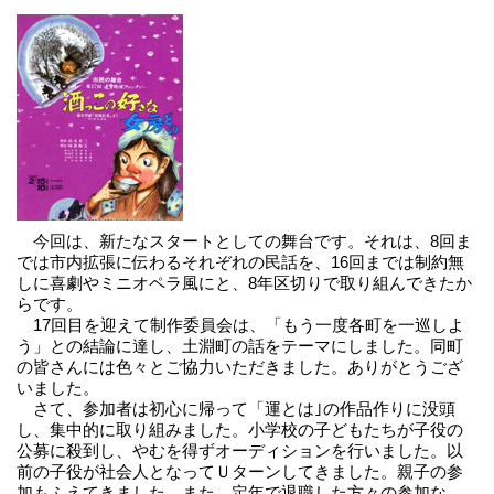
今回は、新たなスタートとしての舞台です。それは、8回ま
では市内拡張に伝わるそれぞれの民話を、16回までは制約無
しに喜劇やミニオペラ風にと、8年区切りで取り組んできたか
らです。
17回目を迎えて制作委員会は、「もう一度各町を一巡しよ
う」との結論に達し、土淵町の話をテーマにしました。同町
の皆さんには色々とご協力いただきました。ありがとうござ
いました。
さて、参加者は初心に帰って「運とは｣の作品作りに没頭
し、集中的に取り組みました。小学校の子どもたちが子役の
公募に殺到し、やむを得ずオーディションを行いました。以
前の子役が社会人となってＵターンしてきました。親子の参
加もふえてきました。また、定年で退職した方々の参加な