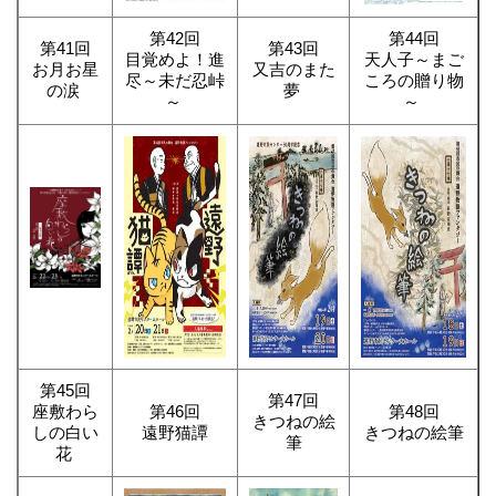
第42回
第44回
第41回
第43回
目覚めよ！進
天人子～まご
お月お星
又吉のまた
尽～未だ忍峠
ころの贈り物
の涙
夢
～
～
第45回
第47回
座敷わら
第46回
第48回
きつねの絵
しの白い
遠野猫譚
きつねの絵筆
筆
花