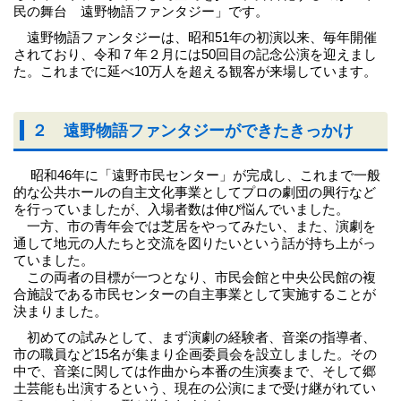
民の舞台 遠野物語ファンタジー」です。
遠野物語ファンタジーは、昭和51年の初演以来、毎年開催
されており、令和７年２月には50回目の記念公演を迎えまし
た。これまでに延べ10万人を超える観客が来場しています。
２ 遠野物語ファンタジーができたきっかけ
昭和46年に「遠野市民センター」が完成し、これまで一般
的な公共ホールの自主文化事業としてプロの劇団の興行など
を行っていましたが、入場者数は伸び悩んでいました。
一方、市の青年会では芝居をやってみたい、また、演劇を
通して地元の人たちと交流を図りたいという話が持ち上がっ
ていました。
この両者の目標が一つとなり、市民会館と中央公民館の複
合施設である市民センターの自主事業として実施することが
決まりました。
初めての試みとして、まず演劇の経験者、音楽の指導者、
市の職員など15名が集まり企画委員会を設立しました。その
中で、音楽に関しては作曲から本番の生演奏まで、そして郷
土芸能も出演するという、現在の公演にまで受け継がれてい