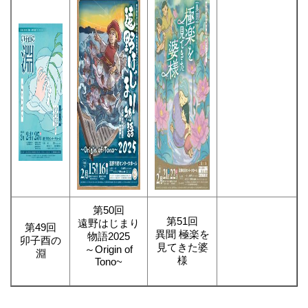
第50回
第51回
遠野はじまり
第49回
異聞 極楽を
物語2025
卯子酉の
見てきた婆
～Origin of
淵
様
Tono~