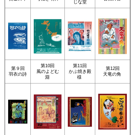
じな堂
第10回
第11回
第９回
第12回
風のよどむ
かぶ焼き殿
羽衣の詩
天竜の角
淵
様