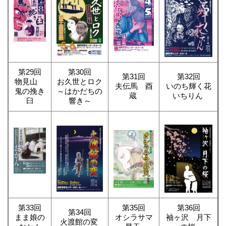
第29回
第30回
第31回
第32回
物見山
お久世とロク
夫伝馬 酉
いのち輝く花
鬼の挽き
～はかだちの
蔵
いちりん
臼
響き～
第33回
第35回
第36回
第34回
まま娘の
オシラサマ
袖ヶ沢 月下
火渡館の変