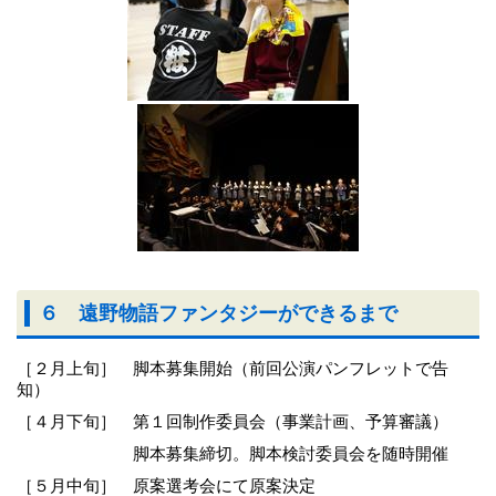
６ 遠野物語ファンタジーができるまで
［２月上旬］ 脚本募集開始（前回公演パンフレットで告
知）
［４月下旬］ 第１回制作委員会（事業計画、予算審議）
脚本募集締切。脚本検討委員会を随時開催
［５月中旬］ 原案選考会にて原案決定