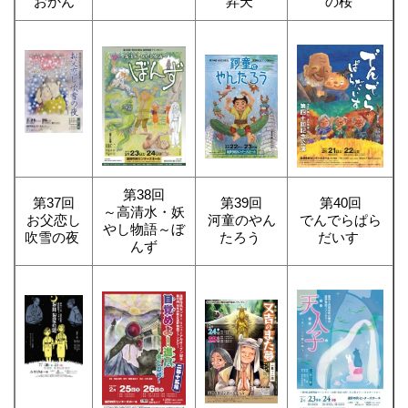
おかん
昇天
の桜
第38回
第37回
第39回
第40回
～高清水・妖
お父恋し
河童のやん
でんでらぱら
やし物語～ぼ
吹雪の夜
たろう
だいす
んず