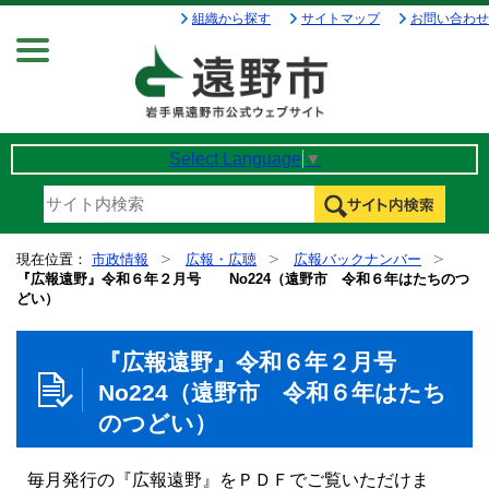
組織から探す
サイトマップ
お問い合わせ
Menu
Select Language
▼
現在位置：
市政情報
広報・広聴
広報バックナンバー
『広報遠野』令和６年２月号 No224（遠野市 令和６年はたちのつ
どい）
『広報遠野』令和６年２月号
No224（遠野市 令和６年はたち
のつどい）
毎月発行の『広報遠野』をＰＤＦでご覧いただけま