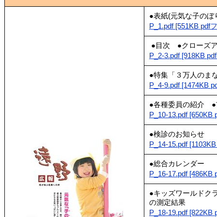
●表紙(元気な子のぼ
P_1.pdf [551KB p
●目次 ●クローズ
P_2-3.pdf [918KB 
●特集「３万人のま
P_4-9.pdf [1474KB
●各種委員の紹介 
P_10-13.pdf [650K
●検診のお知らせ
P_14-15.pdf [1103
●総合カレンダー
P_16-17.pdf [486K
●キッズワールドク
の測定結果
P_18-19.pdf [822K