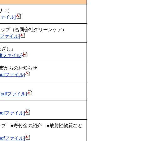
り！）
dfファイル]
アップ（合同会社グリーンケア）
pdfファイル]
なざし」
 pdfファイル]
●市からのお知らせ
B pdfファイル]
KB pdfファイル]
B pdfファイル]
ラブ ●寄付金の紹介 ●放射性物質など
B pdfファイル]