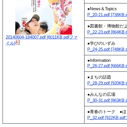
●News＆Topics
P_20-21.pdf [738K
●図書館・博物館だ
P_22-23.pdf [864K
20140604-184007.pdf [6011KB pdfファ
イル]
●学びのいずみ
P_24-25.pdf [748K
●Information
P_26-27.pdf [666K
●まちの話題
P_28-29.pdf [920K
●みんなの広場
P_30-31.pdf [863K
●青春のトーク ●
P_32.pdf [922KB 