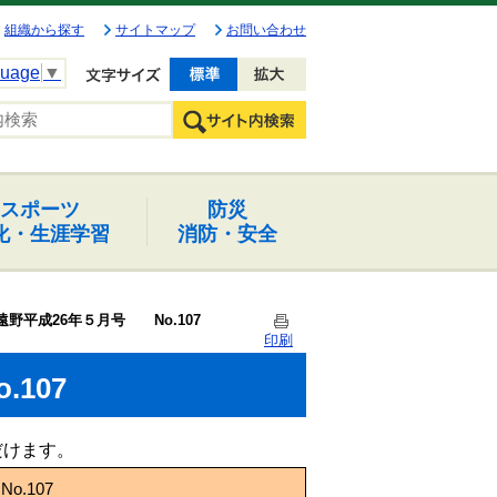
組織から探す
サイトマップ
お問い合わせ
guage
▼
文字を小さく
文字を大きく
スポーツ
防災
化・生涯学習
消防・安全
遠野平成26年５月号 No.107
印刷
107
だけます。
.107