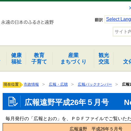
Select Lan
健康
教育
産業
観光
報
福祉
子育て
まちづくり
交流
文
現在位置：
市政情報
広報・広聴
広報バックナンバー
広報
広報遠野平成26年５月号 No.
毎月発行の「広報とおの」を、ＰＤＦファイルでご覧いた
広報遠野 平成26年５月号 No