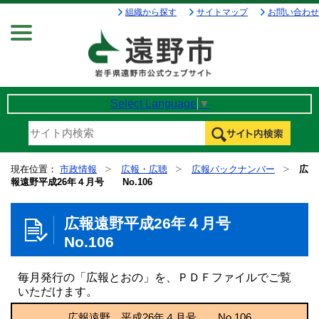
組織から探す
サイトマップ
お問い合わせ
Menu
Select Language
▼
現在位置：
市政情報
広報・広聴
広報バックナンバー
広
報遠野平成26年４月号 No.106
広報遠野平成26年４月号
No.106
毎月発行の「広報とおの」を、ＰＤＦファイルでご覧
いただけます。
広報遠野 平成26年４月号 No.106