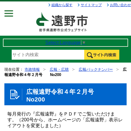
組織から探す
サイトマップ
お問い合わせ
Menu
Select Language
▼
現在位置：
市政情報
広報・広聴
広報バックナンバー
広
報遠野令和４年２月号 No200
広報遠野令和４年２月号
No200
毎月発行の『広報遠野』をＰＤＦでご覧いただけま
す。（200号から、ホームページの「広報遠野」表示レ
イアウトを変更しました）