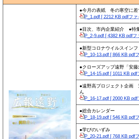
●今月の表紙 冬の寒空に
P_1.pdf [ 2212 KB pdfフ
●目次、市内企業紹介 ●特
P_2-9.pdf [ 4382 KB pd
●新型コロナウイルスイン
P_10-13.pdf [ 866 KB p
●クローズアップ遠野「安
P_14-15.pdf [ 1011 KB 
●遠野高プロジェクト企画
ん
P_16-17.pdf [ 2000 KB 
●総合カレンダー
P_18-19.pdf [ 546 KB p
●学びのいずみ
P_20-21.pdf [ 768 KB p