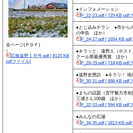
●インフォメーション
P_22-23.pdf [ 729 KB p
●とじ込みチラシ ●市から
の申告 ほか）
P_24-27.pdf [ 1654 KB 
全ページ(ＰＤＦ)
↓
●キラッと、遠野人（ホス
広報遠野１月号.pdf [ 8120 KB
クール県最優秀賞 ほか）
pdfファイル]
P_28-29.pdf [ 718 KB p
●遠野史歴訪 ●キラリ！ 
P_30-31.pdf [ 888 KB p
●まちの話題（宮守魅力市
三浦さん100歳 ほか）
P_32-33.pdf [ 994 KB p
●みんなの広場
P_34-35.pdf [ 1813 KB 