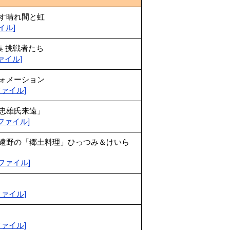
差す晴れ間と虹
ァイル]
集 挑戦者たち
fファイル]
フォメーション
dfファイル]
藤忠雄氏来遠」
pdfファイル]
 遠野の「郷土料理」ひっつみ＆けいら
pdfファイル]
dfファイル]
dfファイル]