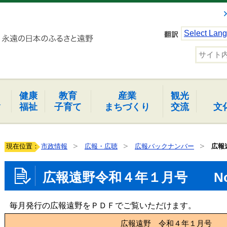
Select Lan
健康
教育
産業
観光
報
福祉
子育て
まちづくり
交流
文
現在位置：
市政情報
広報・広聴
広報バックナンバー
広報
広報遠野令和４年１月号 No
毎月発行の広報遠野をＰＤＦでご覧いただけます。
広報遠野 令和４年１月号 No