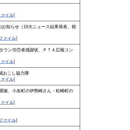
dfファイル]
のお知らせ（10大ニュース結果発表、税
pdfファイル]
トタウン功労者感謝状、ＰＴＡ広報コン
dfファイル]
地域おこし協力隊
dfファイル]
初開催、小友町の伊勢崎さん・松崎町の
dfファイル]
pdfファイル]