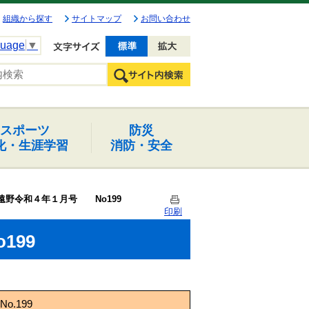
組織から探す
サイトマップ
お問い合わせ
guage
▼
文字を小さく
文字を大きく
スポーツ
防災
化・生涯学習
消防・安全
遠野令和４年１月号 No199
印刷
199
.199