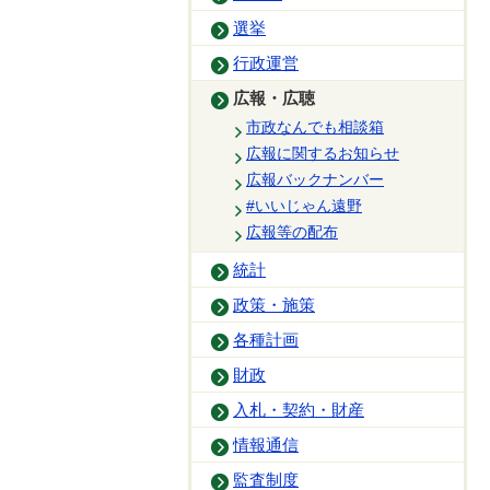
選挙
行政運営
広報・広聴
市政なんでも相談箱
広報に関するお知らせ
広報バックナンバー
#いいじゃん遠野
広報等の配布
統計
政策・施策
各種計画
財政
入札・契約・財産
情報通信
監査制度