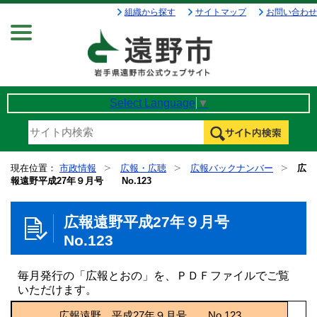
組織から探す
サイトマップ
お問い合わせ
Menu
Select Language
▼
現在位置：
市政情報
広報・広聴
広報バックナンバー
広
報遠野平成27年９月号 No.123
広報遠野平成27年９月号
No.123
毎月発行の「広報とおの」を、ＰＤＦファイルでご覧
いただけます。
広報遠野 平成27年９月号 No.123