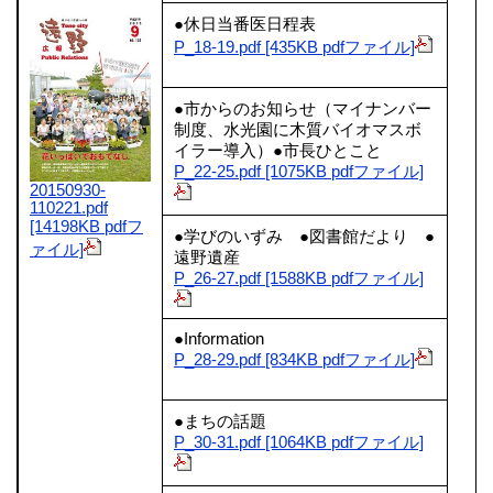
●休日当番医日程表
P_18-19.pdf [435KB pdfファイル]
●市からのお知らせ（マイナンバー
制度、水光園に木質バイオマスボ
イラー導入）●市長ひとこと
P_22-25.pdf [1075KB pdfファイル]
20150930-
110221.pdf
[14198KB pdfフ
●学びのいずみ ●図書館だより ●
ァイル]
遠野遺産
P_26-27.pdf [1588KB pdfファイル]
●Information
P_28-29.pdf [834KB pdfファイル]
●まちの話題
P_30-31.pdf [1064KB pdfファイル]