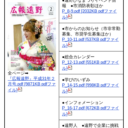
●遠野ひなまつりイベント情
報 ●市消防表彰ほか
P_8-9.pdf [2032KB pdfファイ
ル]
●市からのお知らせ（市非常勤
募集、市奨学生募集ほか）
P_10-11.pdf [537KB pdfファイ
ル]
●総合カレンダー
P_12-13.pdf [551KB pdfファイ
ル]
全ページ➡
『広報遠野』平成31年２
●学びのいずみ
月号.pdf [9871KB pdfファ
P_14-15.pdf [998KB pdfファイ
イル]
ル]
●インフォメーション
P_16-17.pdf [672KB pdfファイ
ル]
●遠野人 ●遠野で企業に挑戦