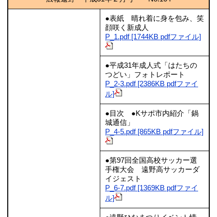
●表紙 晴れ着に身を包み、笑
顔咲く新成人
P_1.pdf [1744KB pdfファイル]
●平成31年成人式「はたちの
つどい」フォトレポート
P_2-3.pdf [2386KB pdfファイ
ル]
●目次 ●Kサポ市内紹介「鍋
城通信」
P_4-5.pdf [865KB pdfファイル]
●第97回全国高校サッカー選
手権大会 遠野高サッカーダ
イジェスト
P_6-7.pdf [1369KB pdfファイ
ル]