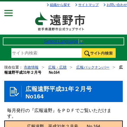
組織から探す
サイトマップ
お問い合わせ
Menu
Select Language
▼
現在位置：
市政情報
広報・広聴
広報バックナンバー
広
報遠野平成31年２月号 No164
広報遠野平成31年２月号
No164
毎月発行の『広報遠野』をＰＤＦでご覧いただけま
す。
広報遠野 平成31年２月号 No.164