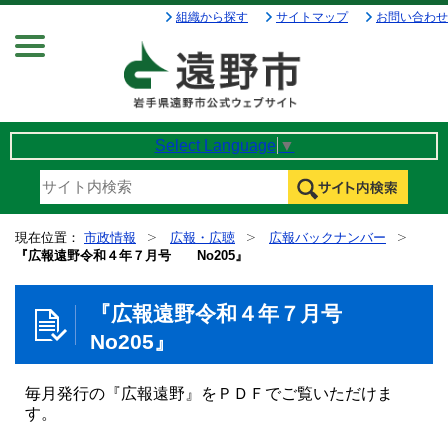
組織から探す
サイトマップ
お問い合わせ
Menu
Select Language
▼
現在位置：
市政情報
広報・広聴
広報バックナンバー
『広報遠野令和４年７月号 No205』
『広報遠野令和４年７月号
No205』
毎月発行の『広報遠野』をＰＤＦでご覧いただけま
す。