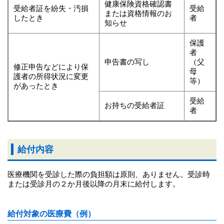
健康保険資格確認書
受給者証を紛失・汚損
受給
または資格情報のお
したとき
者
知らせ
保護
者
申告書の写し
（父
修正申告などにより保
母
護者の所得状況に変更
等）
があったとき
受給
お持ちの受給者証
者
給付内容
医療機関を受診した際の負担額は原則、ありません。受診時
または受診月の２か月後以降の月末に給付します。
給付対象の医療費（例）