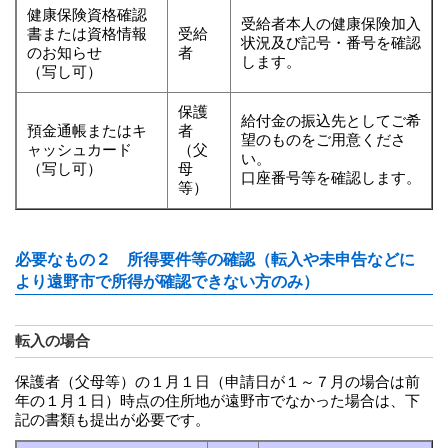
健康保険資格確認
受給者本人の健康保険加入
書または資格情報
受給
状況及び記号・番号を確認
のお知らせ
者
します。
（写し可）
保護
給付金の振込先としてご希
預金通帳またはキ
者
望のものをご用意くださ
ャッシュカード
（父
い。
（写し可）
母
口座番号等を確認します。
等）
必要なもの２ 所得要件等の確認（転入や未申告などに
より遠野市で所得が確認できない方のみ）
転入の場合
保護者（父母等）の１月１日（申請日が１～７月の場合は前
年の１月１日）時点の住所地が遠野市でなかった場合は、下
記の書類も提出が必要です。