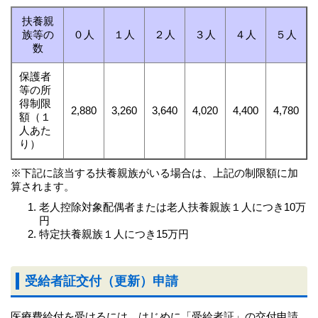
扶養親
族等の
０人
１人
２人
３人
４人
５人
数
保護者
等の所
得制限
2,880
3,260
3,640
4,020
4,400
4,780
額（１
人あた
り）
※下記に該当する扶養親族がいる場合は、上記の制限額に加
算されます。
老人控除対象配偶者または老人扶養親族１人につき10万
円
特定扶養親族１人につき15万円
受給者証交付（更新）申請
医療費給付を受けるには、はじめに「受給者証」の交付申請