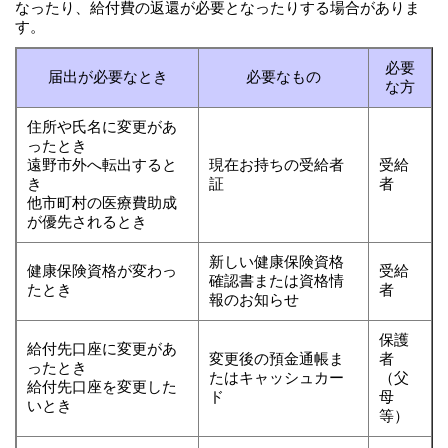
なったり、給付費の返還が必要となったりする場合がありま
す。
必要
届出が必要なとき
必要なもの
な方
住所や氏名に変更があ
ったとき
遠野市外へ転出すると
現在お持ちの受給者
受給
き
証
者
他市町村の医療費助成
が優先されるとき
新しい健康保険資格
健康保険資格が変わっ
受給
確認書または資格情
たとき
者
報のお知らせ
保護
給付先口座に変更があ
変更後の預金通帳ま
者
ったとき
たはキャッシュカー
（父
給付先口座を変更した
ド
母
いとき
等）