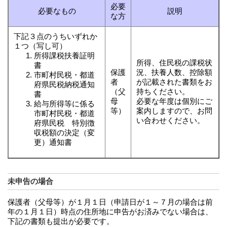
必要
必要なもの
説明
な方
下記３点のうちいずれか
１つ（写し可）
所得課税扶養証明
所得、住民税の課税状
書
保護
況、扶養人数、控除額
市町村民税・都道
者
が記載された書類をお
府県民税納税通知
（父
持ちください。
書
母
必要な年度は個別にご
給与所得等に係る
等）
案内しますので、お問
市町村民税・都道
い合わせください。
府県民税 特別徴
収税額の決定（変
更）通知書
未申告の場合
保護者（父母等）が１月１日（申請日が１～７月の場合は前
年の１月１日）時点の住所地に申告がお済みでない場合は、
下記の書類も提出が必要です。