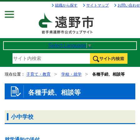
組織から探す
サイトマップ
お問い合わせ
Menu
Select Language
▼
現在位置：
子育て・教育
学校・就学
各種手続、相談等
各種手続、相談等
小中学校
就学通知の送付