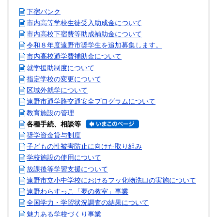
下宿バンク
市内高等学校生徒受入助成金について
市内高校下宿費等助成補助金について
令和８年度遠野市奨学生を追加募集します。
市内高校通学費補助金について
就学援助制度について
指定学校の変更について
区域外就学について
遠野市通学路交通安全プログラムについて
教育施設の管理
各種手続、相談等
奨学資金貸与制度
子どもの性被害防止に向けた取り組み
学校施設の使用について
放課後等学習支援について
遠野市立小中学校におけるフッ化物洗口の実施について
遠野わらすっこ「夢の教室」事業
全国学力・学習状況調査の結果について
魅力ある学校づくり事業