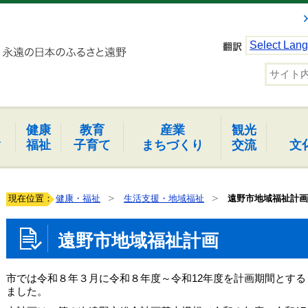
Select Lan
健康
教育
産業
観光
報
福祉
子育て
まちづくり
交流
文
現在位置：
健康・福祉
生活支援・地域福祉
遠野市地域福祉計画
遠野市地域福祉計画
市では令和８年３月に令和８年度～令和12年度を計画期間とす
ました。