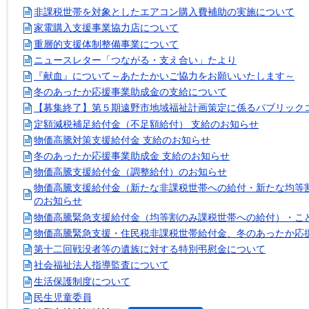
非課税世帯を対象としたエアコン購入費補助の実施について
家電購入支援事業協力店について
重層的支援体制整備事業について
ニュースレター「つながる・支え合い」たより
『献血』について～あたたかいご協力をお願いいたします～
冬のあったか応援事業助成金の支給について
【募集終了】第５期遠野市地域福祉計画策定に係るパブリック
定額減税補足給付金（不足額給付） 支給のお知らせ
物価高騰対策支援給付金 支給のお知らせ
冬のあったか応援事業助成金 支給のお知らせ
物価高騰支援給付金（調整給付）のお知らせ
物価高騰支援給付金（新たな非課税世帯への給付・新たな均等
のお知らせ
物価高騰緊急支援給付金（均等割のみ課税世帯への給付）・こ
物価高騰緊急支援・住民税非課税世帯給付金、冬のあったか応
第十二回戦没者等の遺族に対する特別弔慰金について
社会福祉法人指導監査について
生活保護制度について
民生児童委員