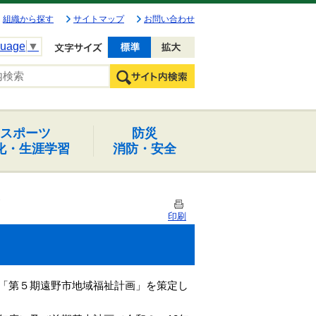
組織から探す
サイトマップ
お問い合わせ
guage
▼
文字を小さく
文字を大きく
スポーツ
防災
化・生涯学習
消防・安全
印刷
る「第５期遠野市地域福祉計画」を策定し