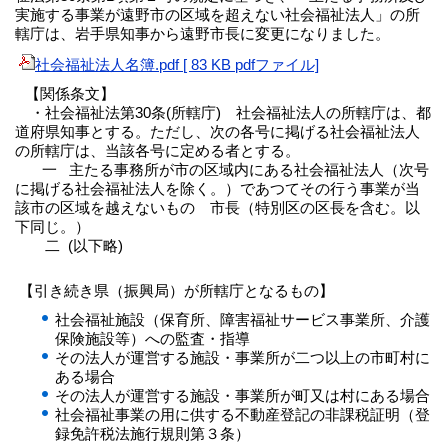
実施する事業が遠野市の区域を超えない社会福祉法人」の所
轄庁は、岩手県知事から遠野市長に変更になりました。
社会福祉法人名簿.pdf [ 83 KB pdfファイル]
【関係条文】
・社会福祉法第30条(所轄庁) 社会福祉法人の所轄庁は、都
道府県知事とする。ただし、次の各号に掲げる社会福祉法人
の所轄庁は、当該各号に定める者とする。
一
主たる事務所が市の区域内にある社会福祉法人（次号
に掲げる社会福祉法人を除く。）であつてその行う事業が当
該市の区域を越えないもの 市長（特別区の区長を含む。以
下同じ。）
二 (以下略)
【引き続き県（振興局）が所轄庁となるもの】
社会福祉施設（保育所、障害福祉サービス事業所、介護
保険施設等）への監査・指導
その法人が運営する施設・事業所が二つ以上の市町村に
ある場合
その法人が運営する施設・事業所が町又は村にある場合
社会福祉事業の用に供する不動産登記の非課税証明（登
録免許税法施行規則第３条）