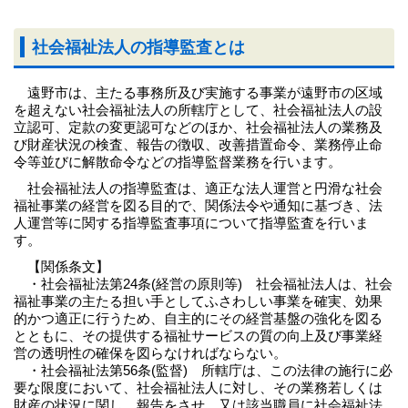
社会福祉法人の指導監査とは
遠野市は、主たる事務所及び実施する事業が遠野市の区域
を超えない社会福祉法人の所轄庁として、社会福祉法人の設
立認可、定款の変更認可などのほか、社会福祉法人の業務及
び財産状況の検査、報告の徴収、改善措置命令、業務停止命
令等並びに解散命令などの指導監督業務を行います。
社会福祉法人の指導監査は、適正な法人運営と円滑な社会
福祉事業の経営を図る目的で、関係法令や通知に基づき、法
人運営等に関する指導監査事項について指導監査を行いま
す。
【関係条文】
・社会福祉法第24条(経営の原則等) 社会福祉法人は、社会
福祉事業の主たる担い手としてふさわしい事業を確実、効果
的かつ適正に行うため、自主的にその経営基盤の強化を図る
とともに、その提供する福祉サービスの質の向上及び事業経
営の透明性の確保を図らなければならない。
・社会福祉法第56条(監督) 所轄庁は、この法律の施行に必
要な限度において、社会福祉法人に対し、その業務若しくは
財産の状況に関し、報告をさせ、又は該当職員に社会福祉法