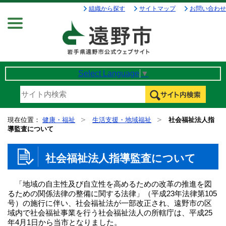
組織から探す
サイトマップ
お問い合わせ
Menu
Select Language
▼
現在位置：
健康・福祉
生活支援・地域福祉
社会福祉法人指
導監査について
社会福祉法人指導監査について
「地域の自主性及び自立性を高めるための改革の推進を図
るための関係法律の整備に関する法律」（平成23年法律第105
号）の施行に伴い、社会福祉法が一部改正され、遠野市の区
域内で社会福祉事業を行う社会福祉法人の所轄庁は、平成25
年4月1日から当市となりました。