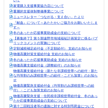
いて
家電購入支援事業協力店について
重層的支援体制整備事業について
ニュースレター「つながる・支え合い」たより
『献血』について～あたたかいご協力をお願いいたしま
す～
冬のあったか応援事業助成金の支給について
【募集終了】第５期遠野市地域福祉計画策定に係るパブ
リックコメントの実施について
定額減税補足給付金（不足額給付） 支給のお知らせ
物価高騰対策支援給付金 支給のお知らせ
冬のあったか応援事業助成金 支給のお知らせ
物価高騰支援給付金（調整給付）のお知らせ
物価高騰支援給付金（新たな非課税世帯への給付・新た
な均等割のみ課税世帯への給付・こども加算）のお知ら
せ
物価高騰緊急支援給付金（均等割のみ課税世帯への給
付）・こども加算支給のお知らせ
物価高騰緊急支援・住民税非課税世帯給付金、冬のあっ
たか応援事業助成金の支給について
第十二回戦没者等の遺族に対する特別弔慰金について