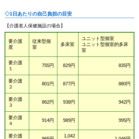
◇1日あたりの自己負担の目安
【介護老人保健施設の場合】
ユニット型個室
要介護
従来型個
多床室
ユニット型個室的多床
度
室
室
要介護
755円
829円
835円
１
要介護
801円
877円
880円
２
要介護
862円
938円
942円
３
要介護
914円
989円
995円
４
要介護
1,042
965円
1,046円