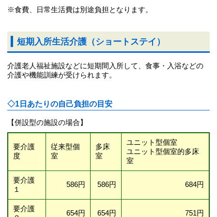
※食費、日常生活費は別途負担となります。
短期入所生活介護（ショートステイ）
介護老人福祉施設などに短期間入所して、食事・入浴などの
介護や機能訓練が受けられます。
◇1日あたりの自己負担の目安
【併設型の施設の場合】
ユニット型個室
要介護
従来型個
多床
ユニット型個室的多床
度
室
室
室
要介護
586円
586円
684円
１
要介護
654円
654円
751円