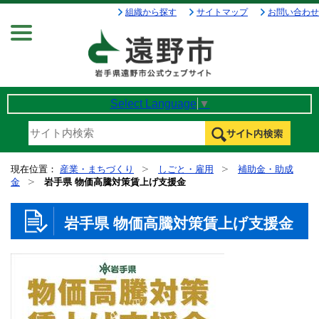
組織から探す
サイトマップ
お問い合わせ
Menu
Select Language
▼
現在位置：
産業・まちづくり
しごと・雇用
補助金・助成
金
岩手県 物価高騰対策賃上げ支援金
岩手県 物価高騰対策賃上げ支援金