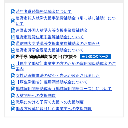
若年者継続勤務奨励金について
遠野市転入就労支援事業費補助金（引っ越し補助）につ
いて
遠野市外国人材受入等支援事業費補助金
遠野市賃貸住宅手当等補助金について
通信制大学受講等支援事業費補助金のお知らせ
遠野市奨学金返還支援補助金について
岩手県 物価高騰対策賃上げ支援金
【厚生労働省】事業主の方のための雇用関係助成金のご
案内
女性活躍推進法の省令・告示が改正されました
【厚生労働省】雇用調整助成金について
地域雇用開発助成金（地域雇用開発コース）について
人材開発への支援制度
職場における子育て支援への支援制度
働き方改革に取り組む事業主への支援制度