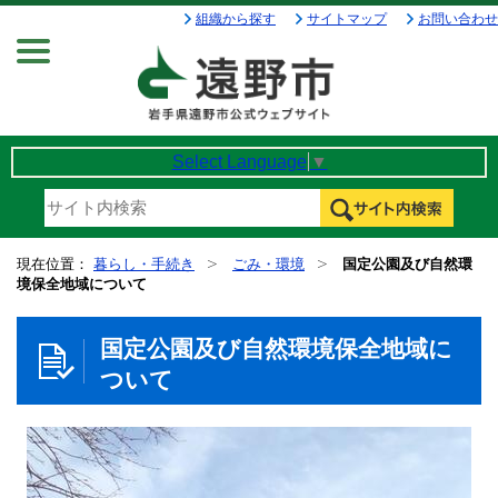
組織から探す
サイトマップ
お問い合わせ
Menu
Select Language
▼
現在位置：
暮らし・手続き
ごみ・環境
国定公園及び自然環
境保全地域について
国定公園及び自然環境保全地域に
ついて