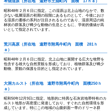
琴畑湿原（所在地 遠野市土淵町内 面積 17ｈａ）
昭和48年２月６日に指定。この湿原は北上山地のなかで、数
少ない低層湿原の初期の段階にあるものとして、今後におけ
る湿原の遷移の系列が注目されるものであり、湿原周辺の純
林状の群落及び稀少な動物の生息とともに、学術的価値が高
いとして指定されています。
荒川高原（所在地 遠野市附馬牛町内 面積 281ｈ
ａ）
昭和48年２月６日に指定。北上山地に展開する広大な牧野を
包含する雄大な自然景観を形成しており、植物群落及び稀少
動物、景観の保護を目的とし指定されています。
大洞カルスト（所在地 遠野市附馬牛町内 面積250ｈ
ａ）
昭和50年12月9日に指定。地形的に特異な石灰岩地帯特有のカ
ルスト地形が高密度に発達しており、すぐれた自然環境を形
成しています。特にこの地域の山腹斜面一帯のドリーネ群