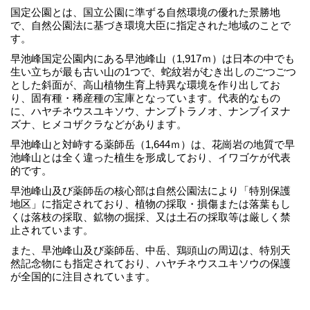
国定公園とは、国立公園に準ずる自然環境の優れた景勝地
で、自然公園法に基づき環境大臣に指定された地域のことで
す。
早池峰国定公園内にある早池峰山（1,917ｍ）は日本の中でも
生い立ちが最も古い山の1つで、蛇紋岩がむき出しのごつごつ
とした斜面が、高山植物生育上特異な環境を作り出してお
り、固有種・稀産種の宝庫となっています。代表的なもの
に、ハヤチネウスユキソウ、ナンブトラノオ、ナンブイヌナ
ズナ、ヒメコザクラなどがあります。
早池峰山と対峙する薬師岳（1,644ｍ）は、花崗岩の地質で早
池峰山とは全く違った植生を形成しており、イワゴケが代表
的です。
早池峰山及び薬師岳の核心部は自然公園法により「特別保護
地区」に指定されており、植物の採取・損傷または落葉もし
くは落枝の採取、鉱物の掘採、又は土石の採取等は厳しく禁
止されています。
また、早池峰山及び薬師岳、中岳、鶏頭山の周辺は、特別天
然記念物にも指定されており、ハヤチネウスユキソウの保護
が全国的に注目されています。