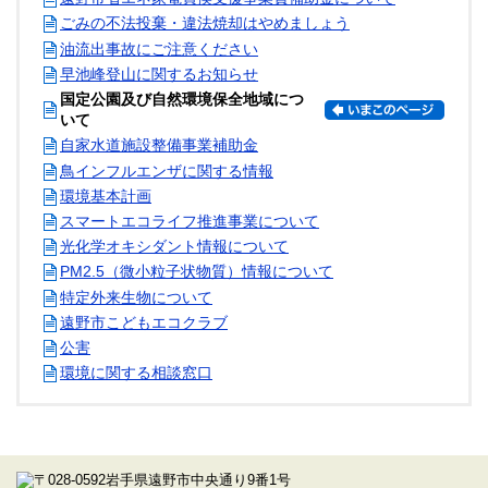
ごみの不法投棄・違法焼却はやめましょう
油流出事故にご注意ください
早池峰登山に関するお知らせ
国定公園及び自然環境保全地域につ
いて
自家水道施設整備事業補助金
鳥インフルエンザに関する情報
環境基本計画
スマートエコライフ推進事業について
光化学オキシダント情報について
PM2.5（微小粒子状物質）情報について
特定外来生物について
遠野市こどもエコクラブ
公害
環境に関する相談窓口