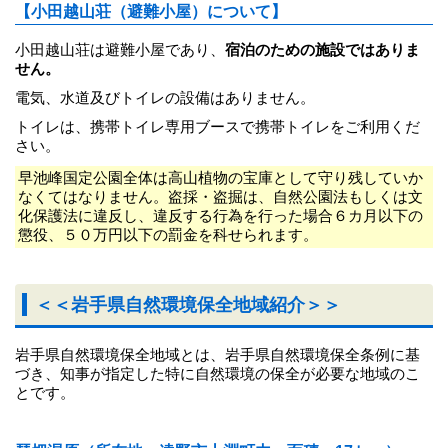
【小田越山荘（避難小屋）について】
小田越山荘は避難小屋であり、
宿泊のための施設ではありま
せん。
電気、水道及びトイレの設備はありません。
トイレは、携帯トイレ専用ブースで携帯トイレをご利用くだ
さい。
早池峰国定公園全体は高山植物の宝庫として守り残していか
なくてはなりません。盗採・盗掘は、自然公園法もしくは文
化保護法に違反し、違反する行為を行った場合６カ月以下の
懲役、５０万円以下の罰金を科せられます。
＜＜岩手県自然環境保全地域紹介＞＞
岩手県自然環境保全地域とは、岩手県自然環境保全条例に基
づき、知事が指定した特に自然環境の保全が必要な地域のこ
とです。