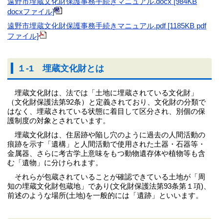
遠野市埋蔵文化財保護事務手続きマニュアル.docx [984KB
docxファイル]
遠野市埋蔵文化財保護事務手続きマニュアル.pdf [1185KB pdf
ファイル]
１-1 埋蔵文化財とは
埋蔵文化財は、法では「土地に埋蔵されている文化財」
（文化財保護法第92条）と定義されており、文化財の分類で
はなく、埋蔵されている状態に着目して区分され、別個の保
護制度の対象とされています。
埋蔵文化財は、住居跡や陥し穴のように過去の人間活動の
痕跡を示す「遺構」と人間活動で使用された土器・石器等・
金属器、さらに考古学上意味をもつ動物遺存体や植物等も含
む「遺物」に分けられます。
それらが包蔵されていることが確認できている土地が「周
知の埋蔵文化財包蔵地」であり(文化財保護法第93条第１項)、
前述のような場所(土地)を一般的には「遺跡」といいます。