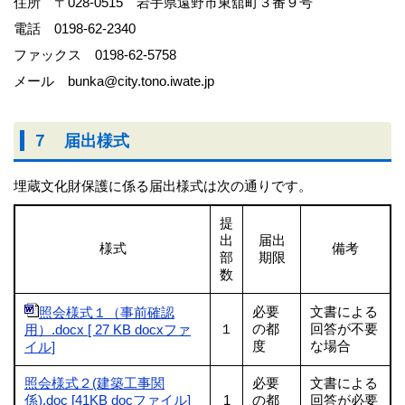
住所 〒028-0515 岩手県遠野市東舘町３番９号
電話 0198-62-2340
ファックス 0198-62-5758
メール bunka@city.tono.iwate.jp
７ 届出様式
埋蔵文化財保護に係る届出様式は次の通りです。
提
出
届出
様式
備考
部
期限
数
必要
文書による
照会様式１（事前確認
１
の都
回答が不要
用）.docx [ 27 KB docxファ
度
な場合
イル]
照会様式２(建築工事関
必要
文書による
係).doc [41KB docファイル]
1
の都
回答が必要