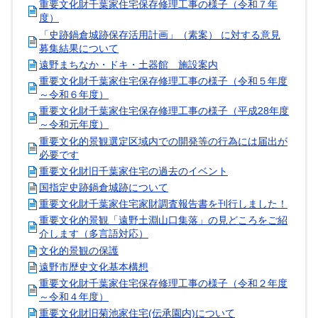
重要文化財千葉家住宅保存修理工事の様子（令和７年
度）
「史跡鍋倉城跡保存活用計画」（素案） に対する意見
募集結果について
遠野まちなか・ドキ・土器館 施設案内
重要文化財千葉家住宅保存修理工事の様子（令和５年度
～令和６年度）
重要文化財千葉家住宅保存修理工事の様子（平成28年度
～令和元年度）
重要文化的景観選定区域内での開発等の行為には届出が
必要です
重要文化財旧千葉家住宅の過去のイベント
国指定史跡鍋倉城跡について
重要文化財千葉家住宅家財調査報告書を刊行しました！
重要文化的景観「遠野土淵山口集落」の見どころをご紹
介します（多言語対応）
文化的景観の保護
遠野市歴史文化基本構想
重要文化財千葉家住宅保存修理工事の様子（令和２年度
～令和４年度）
重要文化財旧菊池家住宅(伝承園内)について