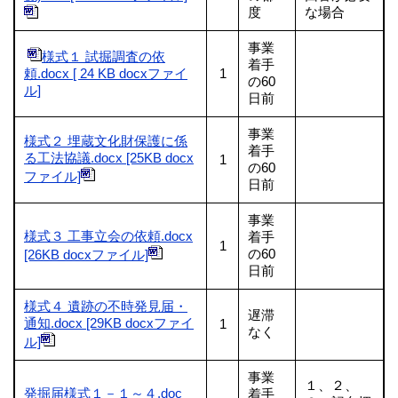
度
な場合
事業
様式１ 試掘調査の依
着手
頼.docx [ 24 KB docxファイ
1
の60
ル]
日前
事業
様式２ 埋蔵文化財保護に係
着手
る工法協議.docx [25KB docx
1
の60
ファイル]
日前
事業
様式３ 工事立会の依頼.docx
着手
1
の60
[26KB docxファイル]
日前
様式４ 遺跡の不時発見届・
遅滞
通知.docx [29KB docxファイ
1
なく
ル]
事業
１、２、
発掘届様式１－１～４.doc
着手