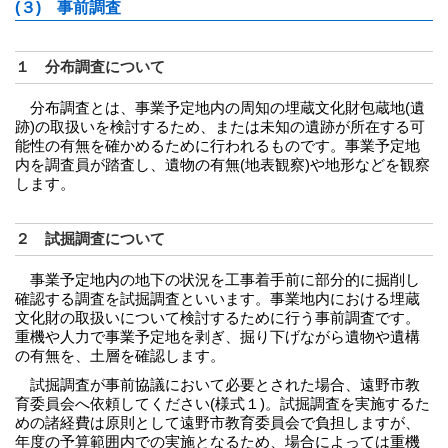
(３) 事前調査
１ 分布調査について
分布調査とは、事業予定地内の周知の埋蔵文化財包蔵地(遺
跡)の取扱いを検討するため、または未知の遺跡が所在する可
能性の有無を確かめるために行われるものです。事業予定地
内を調査員が踏査し、遺物の有無(地表観察)や地形などを観察
します。
２ 試掘調査について
事業予定地内の地下の状況を工事着手前に部分的に掘削し
確認する調査を試掘調査といいます。事業地内における埋蔵
文化財の取扱いについて検討するために行う事前調査です。
重機や人力で事業予定地を剥ぎ、掘り下げながら遺物や遺構
の有無を、土層を確認します。
試掘調査が事前協議において必要とされた場合、遠野市教
育委員会へ依頼してください(様式１)。試掘調査を実施するた
めの諸経費は原則として遠野市教育委員会で負担しますが、
年度の予算範囲内での実施となるため、場合によっては重機