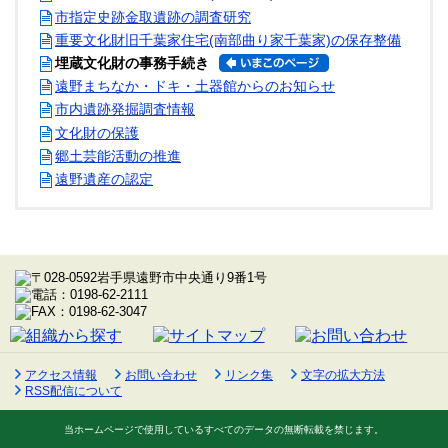
市指定史跡金取遺跡の調査研究
重要文化財旧千葉家住宅(南部曲り家千葉家)の保存整備
埋蔵文化財の事務手続き
遠野まちなか・ドキ・土器館からのお知らせ
市内遺跡発掘調査情報
文化財の保護
郷土芸能活動の推進
遠野遺産の認定
アクセス情報
お問い合わせ
リンク集
文字の拡大方法
RSS配信について
当ホームページで使用しているすべてのデータの無断転載を禁じます。