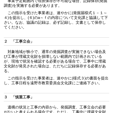
事業予定範囲内で現状保存が不可能な場合、記録保存(発掘
調査)を実施する必要があります。
この指示を受けた事業者は、速やかに(発掘届様式１－１～
４)を提出し、(６)のa～ｆの内容について文化課と協議して下
さい。なお、協議の記録は、必ず記録し、文書として保存し
てください。
２ 「工事立会」
対象地域が狭小で、通常の発掘調査が実施できない場合及
び工事が埋蔵文化財を損壊しない範囲内で計画されている
が、現地で状況を確認する必要がある場合で、工事中に埋蔵
文化財が発見された場合は、ただちに記録保存する必要があ
る。
この指示を受けた事業者は、速やかに(様式３)の書面を提出
し、工事日程を遠野市教育委員会文化課にご連絡下さい。
３ 「慎重工事」
遺構の状況と工事の内容から、発掘調査、工事立会の必要
がないと考えられる場合です。ただし、工事中に埋蔵文化財