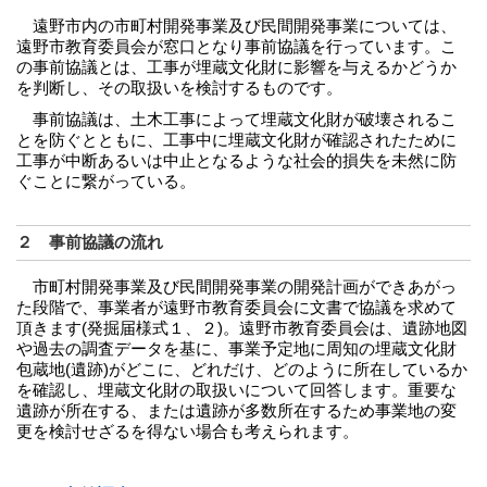
遠野市内の市町村開発事業及び民間開発事業については、
遠野市教育委員会が窓口となり事前協議を行っています。こ
の事前協議とは、工事が埋蔵文化財に影響を与えるかどうか
を判断し、その取扱いを検討するものです。
事前協議は、土木工事によって埋蔵文化財が破壊されるこ
とを防ぐとともに、工事中に埋蔵文化財が確認されたために
工事が中断あるいは中止となるような社会的損失を未然に防
ぐことに繋がっている。
２ 事前協議の流れ
市町村開発事業及び民間開発事業の開発計画ができあがっ
た段階で、事業者が遠野市教育委員会に文書で協議を求めて
頂きます(発掘届様式１、２)。遠野市教育委員会は、遺跡地図
や過去の調査データを基に、事業予定地に周知の埋蔵文化財
包蔵地(遺跡)がどこに、どれだけ、どのように所在しているか
を確認し、埋蔵文化財の取扱いについて回答します。重要な
遺跡が所在する、または遺跡が多数所在するため事業地の変
更を検討せざるを得ない場合も考えられます。