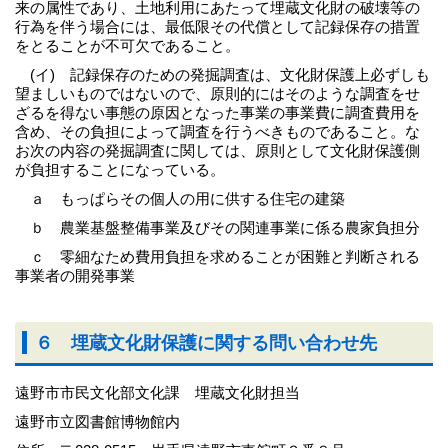
来の属性であり、土地利用にあたって埋蔵文化財の破壊等の
行為を伴う場合には、最低限その代償として記録保存の措置
をとることが不可欠であること。
(イ) 記録保存のための発掘調査は、文化財保護上必ずしも
望ましいものではないので、原則的にはそのような調査をせ
ざるを得ない事態の原因となった事業の事業費に調査費用を
含め、その負担によって調査を行うべきものであること。な
お次の内容の発掘調査に関しては、原則として文化財保護側
が負担することになっている。
ａ もっぱらその個人の用に供する住宅の建築
ｂ 農業基盤整備事業及びその関連事業に係る農家負担分
ｃ 零細なため費用負担を求めることが困難と判断される
事業者の開発事業
６ 埋蔵文化財保護に関する問い合わせ先
遠野市市民文化部文化課 埋蔵文化財担当
遠野市立図書館博物館内