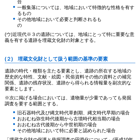
合
一般集落については、地域において特徴的な性格を有す
るもの
その他地域において必要と判断されるも
(ウ)近現代※３の遺跡については、地域にとって特に重要な意
義を有する遺跡を埋蔵文化財の対象とする。
(２) 埋蔵文化財として扱う範囲の基準の要素
遺跡の時代・種類を主たる要素とし、遺跡の所在する地域の
歴史的な特性、文献・絵図・民俗資料その他の資料との補完
関係、遺跡の残存状況、遺跡から得られる情報量を副次的な
要素とします。
※次に掲げる場合においては、遺物量が少量であっても発掘
調査を要する範囲とする。
旧石器時代及び縄文時代草創期、縄文時代早期の場合
おおむね弥生時代後期から古墳時代相当期の場合
おおむね古代後期から中世初期の場合
その他地域において特に必要と認められた場合
「埋蔵文化財の保護と発掘調査の円滑化について」(平成10年