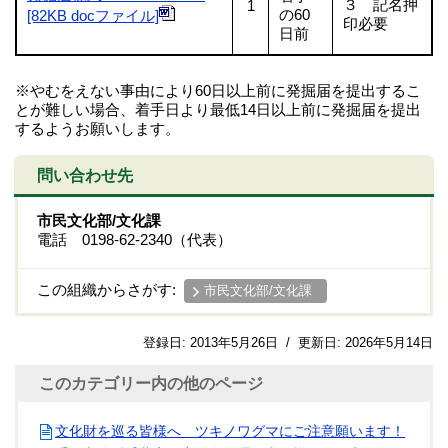
３ 記名押
1
の60
[82KB docファイル]
印必要
日前
※やむをえない事由により60日以上前に発掘届を提出するこ
とが難しい場合、着手日より最低14日以上前に発掘届を提出
するようお願いします。
問い合わせ先
市民文化部/文化課
電話 0198-62-2340（代表）
この組織からさがす:
市民文化部/文化課
登録日:
2013年5月26日
/
更新日:
2026年5月14日
このカテゴリー内の他のページ
文化財を巡る皆様へ ツキノワグマにご注意願います！