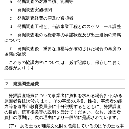
ａ 発掘調査の対象面積、範囲等
ｂ 発掘調査実施機関
ｃ 発掘調査経費の額及び負担者
ｄ 発掘調査工程と、当該事業工程とのスケジュール調整
ｅ 発掘調査地の地権者等の承諾状況及び出土遺物の帰属
について
ｆ 発掘調査後、重要な遺構等が確認された場合の再度の
協議の確認
これらの協議内容については、必ず記録し、保存しておく
必要があります。
２ 発掘調査経費
発掘調査経費について事業者に負担を求める場合(いわゆる
原因者負担)があります。その事業の規模、性格、事業者の能
力等を遠野市教育委員会に十分説明するとともに、発掘調査
の目的、積算根拠等の説明を受けてください。なお、原因者
負担の原則は、次の理由により一般的に是認されています。
(ア) ある土地が埋蔵文化財を包蔵しているのはその土地本