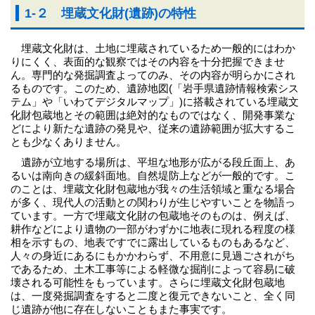
1-２ 埋蔵文化財(遺跡)の特性
埋蔵文化財は、土地に埋蔵されているため一般的にはわか
りにくく、表面的な観察ではその内容を十分把握できませ
ん。専門的な発掘調査よってのみ、その内容が明らかにされ
るものです。このため、遺跡地図(「岩手県遺跡情報検索シス
テム」や「いわてデジタルマップ」)に搭載されている埋蔵文
化財包蔵地とその範囲は絶対的なものではなく、開発事業な
どにより新たな遺跡の発見や、従来の遺跡範囲が拡大するこ
とも少なくありません。
遺跡が立地する場所は、平坦な地形が広がる段丘面上、あ
るいは南向きの緩斜面地。自然堤防上などが一般的です。こ
のことは、埋蔵文化財包蔵地が我々の生活領域と重なる場合
が多く、現代人の活動との関わりが生じやすいことを物語っ
ています。一方で埋蔵文化財の包蔵地そのものは、例えば、
耕作などにより遺物の一部がわずかに地表に現れる程度の様
相を示すもの、地表ですでに露出しているものもあるなど、
人々の身近にあるにもかかわらず、不用意に見過ごされがち
であるため、土木工事等による軽微な掘削によって容易に破
壊される可能性をもっています。さらに埋蔵文化財包蔵地
は、一度発掘調査をすると二度と復元できないこと、全く同
じ遺跡が他に存在しないこともまた事実です。