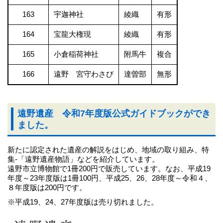
163
宇迦神社
綾織
有形
164
宝龍大権現
綾織
有形
165
小倉稲荷神社
附馬牛
複合
166
遠野 宮守わさび
達曽部
無形
遠野遺産 令和7年度版公式ガイドブックができ
ました。
新たに認定された遺産の解説をはじめ、地域の取り組み、特
集‐「遠野遺産物語」などを紹介しています。
遠野市立博物館で1冊200円で販売しています。なお、平成19
年度～23年度版は1冊100円、平成25、26、28年度～令和４、
８年度版は200円です。
※平成19、24、27年度版は売り切れました。