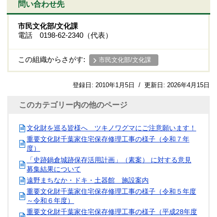
問い合わせ先
市民文化部/文化課
電話 0198-62-2340（代表）
この組織からさがす:
市民文化部/文化課
登録日:
2010年1月5日
/
更新日:
2026年4月15日
このカテゴリー内の他のページ
文化財を巡る皆様へ ツキノワグマにご注意願います！
重要文化財千葉家住宅保存修理工事の様子（令和７年
度）
「史跡鍋倉城跡保存活用計画」（素案） に対する意見
募集結果について
遠野まちなか・ドキ・土器館 施設案内
重要文化財千葉家住宅保存修理工事の様子（令和５年度
～令和６年度）
重要文化財千葉家住宅保存修理工事の様子（平成28年度