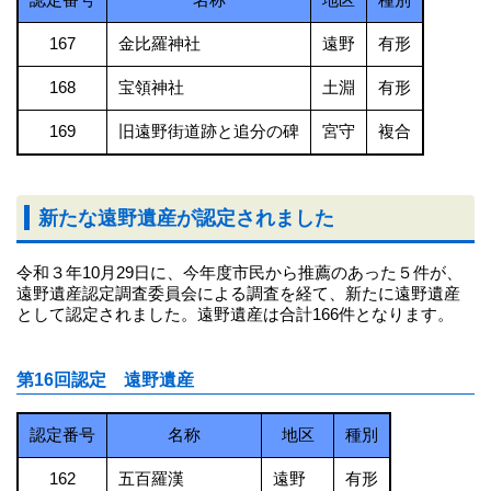
認定番号
名称
地区
種別
167
金比羅神社
遠野
有形
168
宝領神社
土淵
有形
169
旧遠野街道跡と追分の碑
宮守
複合
新たな遠野遺産が認定されました
令和３年10月29日に、今年度市民から推薦のあった５件が、
遠野遺産認定調査委員会による調査を経て、新たに遠野遺産
として認定されました。遠野遺産は合計166件となります。
第16回認定 遠野遺産
認定番号
名称
地区
種別
162
五百羅漢
遠野
有形