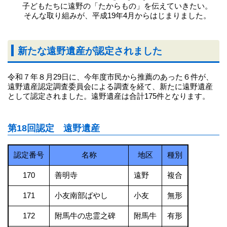
子どもたちに遠野の「たからもの」を伝えていきたい。
そんな取り組みが、平成19年4月からはじまりました。
新たな遠野遺産が認定されました
令和７年８月29日に、今年度市民から推薦のあった６件が、
遠野遺産認定調査委員会による調査を経て、新たに遠野遺産
として認定されました。遠野遺産は合計175件となります。
第18回認定 遠野遺産
認定番号
名称
地区
種別
170
善明寺
遠野
複合
171
小友南部ばやし
小友
無形
172
附馬牛の忠霊之碑
附馬牛
有形