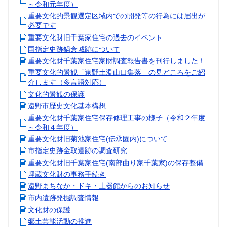
～令和元年度）
重要文化的景観選定区域内での開発等の行為には届出が
必要です
重要文化財旧千葉家住宅の過去のイベント
国指定史跡鍋倉城跡について
重要文化財千葉家住宅家財調査報告書を刊行しました！
重要文化的景観「遠野土淵山口集落」の見どころをご紹
介します（多言語対応）
文化的景観の保護
遠野市歴史文化基本構想
重要文化財千葉家住宅保存修理工事の様子（令和２年度
～令和４年度）
重要文化財旧菊池家住宅(伝承園内)について
市指定史跡金取遺跡の調査研究
重要文化財旧千葉家住宅(南部曲り家千葉家)の保存整備
埋蔵文化財の事務手続き
遠野まちなか・ドキ・土器館からのお知らせ
市内遺跡発掘調査情報
文化財の保護
郷土芸能活動の推進