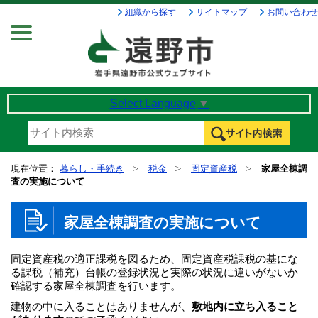
組織から探す
サイトマップ
お問い合わせ
Menu
Select Language
▼
現在位置：
暮らし・手続き
税金
固定資産税
家屋全棟調
査の実施について
家屋全棟調査の実施について
固定資産税の適正課税を図るため、固定資産税課税の基にな
る課税（補充）台帳の登録状況と実際の状況に違いがないか
確認する家屋全棟調査を行います。
建物の中に入ることはありませんが、
敷地内に立ち入ること