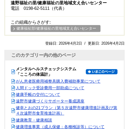
遠野福祉の里/健康福祉の里地域支え合いセンター
電話 0198-62-5111（代表）
この組織からさがす:
健康福祉部/健康福祉の里地域支え合いセンター
登録日:
2026年4月2日
/
更新日:
2026年4月2日
このカテゴリー内の他のページ
メンタルヘルスチェックシステム
「こころの体温計」
がん患者医療用補整具購入費補助事業について
人間ドック受診費用一部助成について
健康手帳の交付について
遠野市健康づくりサポーター養成講座
健幸とおの21プラン（第５次遠野市健康増進計画及び第
４次遠野市食育推進計画）
健康教育・健康相談
健康増進事業（成人保健：各種検診等）について