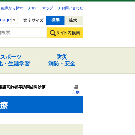
組織から探す
サイトマップ
お問い合わせ
guage
▼
文字を小さく
文字を大きく
スポーツ
防災
化・生涯学習
消防・安全
援護高齢者等訪問歯科診療
印刷
療