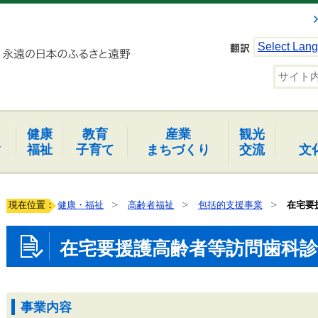
Select Lan
健康
教育
産業
観光
報
福祉
子育て
まちづくり
交流
文
現在位置：
健康・福祉
高齢者福祉
包括的支援事業
在宅要
在宅要援護高齢者等訪問歯科診
事業内容