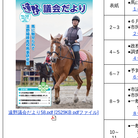
●馬
表紙
１
●６
●市
2～3
２
●政
●調
4～5
４
●予
6～7
６
●市
●市
●一
8～9
佐
遠野議会だより58.pdf [2529KB pdfファイル]
８
●一
菊
10～
小
11