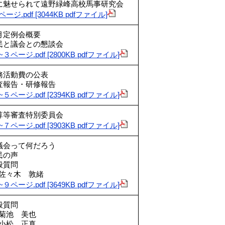
に魅せられて遠野緑峰高校馬事研究会
ページ.pdf [3044KB pdfファイル]
月定例会概要
民と議会との懇談会
~３ページ.pdf [2800KB pdfファイル]
務活動費の公表
査報告・研修報告
~５ページ.pdf [2394KB pdfファイル]
算等審査特別委員会
~７ページ.pdf [3903KB pdfファイル]
議会って何だろう
民の声
般質問
々木 敦緒
~９ページ.pdf [3649KB pdfファイル]
般質問
池 美也
松 正真