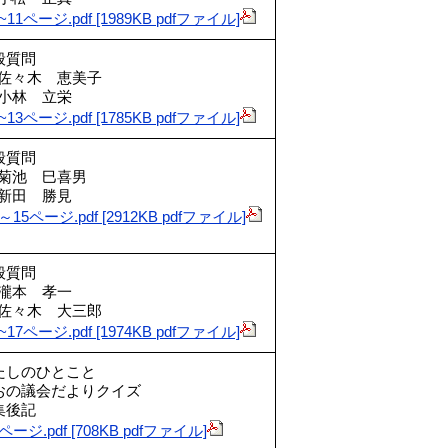
~11ページ.pdf [1989KB pdfファイル]
般質問
々木 恵美子
林 立栄
~13ページ.pdf [1785KB pdfファイル]
般質問
池 巳喜男
田 勝見
4～15ページ.pdf [2912KB pdfファイル]
般質問
本 孝一
々木 大三郎
~17ページ.pdf [1974KB pdfファイル]
たしのひとこと
おの議会だよりクイズ
集後記
ページ.pdf [708KB pdfファイル]