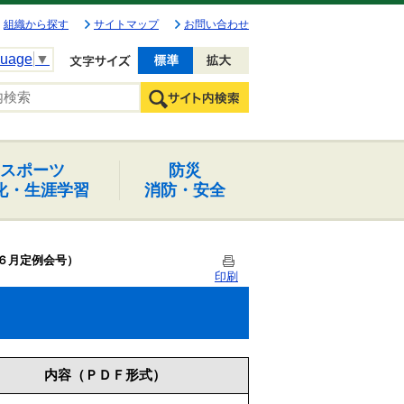
組織から探す
サイトマップ
お問い合わせ
guage
▼
文字を小さく
文字を大きく
スポーツ
防災
化・生涯学習
消防・安全
年６月定例会号）
印刷
）
内容（ＰＤＦ形式）