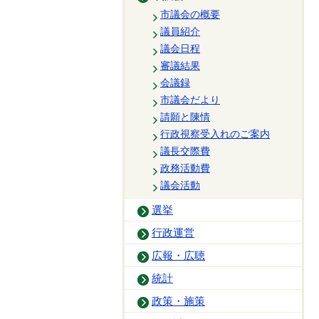
市議会の概要
議員紹介
議会日程
審議結果
会議録
市議会だより
請願と陳情
行政視察受入れのご案内
議長交際費
政務活動費
議会活動
選挙
行政運営
広報・広聴
統計
政策・施策