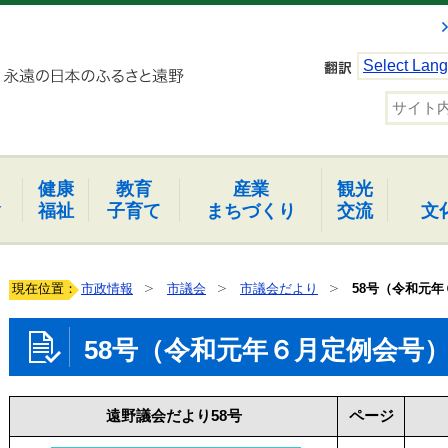
Select Lan
健康
教育
産業
観光
報
福祉
子育て
まちづくり
交流
文
現在位置：
市政情報
市議会
市議会だより
58号（令和元
58号（令和元年６月定例会号
遠野議会だより58号
ページ