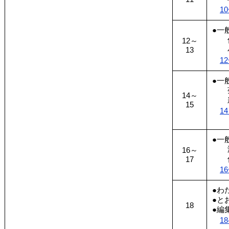
10
●一
佐
12～
小
13
12
●一
菊
14～
新
15
1
●一
瀧
16～
佐
17
16
●わ
●と
18
●編
18