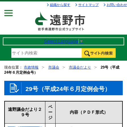
組織から探す
サイトマップ
お問い合わせ
Menu
Select Language
▼
現在位置：
市政情報
市議会
市議会だより
29号（平成
24年６月定例会号）
29号（平成24年６月定例会号）
ペ
遠野議会だより２
ー
内容（ＰＤＦ形式）
９号
ジ