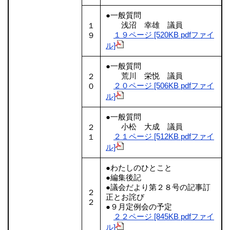
●一般質問
浅沼 幸雄 議員
１
１９ページ [520KB pdfファイ
９
ル]
●一般質問
荒川 栄悦 議員
２
２０ページ [506KB pdfファイ
０
ル]
●一般質問
小松 大成 議員
２
２１ページ [512KB pdfファイ
１
ル]
●わたしのひとこと
●編集後記
●議会だより第２８号の記事訂
２
正とお詫び
２
●９月定例会の予定
２２ページ [845KB pdfファイ
ル]