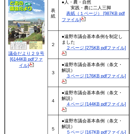
●人・農・自然
実践・農に二人三脚
表
表紙（１ページ） [987KB pdf
紙
ファイル]
●遠野市議会基本条例を制定し
ました
２
２ページ [275KB pdfファイル]
議会だより２９号
[6144KB pdfファ
●遠野市議会基本条例（条文・
イル]
解説）
３
３ページ [176KB pdfファイル]
●遠野市議会基本条例（条文・
解説）
４
４ページ [144KB pdfファイル]
●遠野市議会基本条例（条文・
解説）
５
５ページ [167KB pdfファイル]