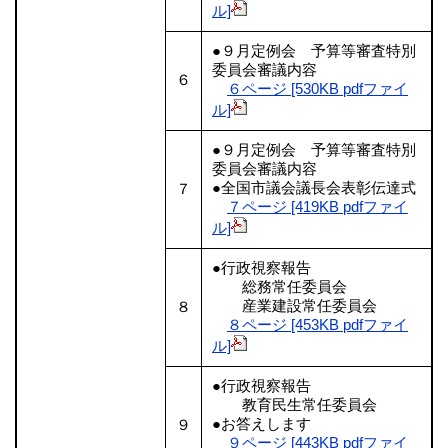
ル]
●９月定例会 予算等審査特別
委員会審議内容
６
６ページ [530KB pdfファイ
ル]
●９月定例会 予算等審査特別
委員会審議内容
●全国市議会議長会表彰伝達式
７
７ページ [419KB pdfファイ
ル]
●行政視察報告
総務常任委員会
産業建設常任委員会
８
８ページ [453KB pdfファイ
ル]
●行政視察報告
教育民生常任委員会
●お答えします
９
９ページ [443KB pdfファイ