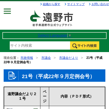
組織から探す
サイトマップ
お問い合わせ
Menu
Select Language
▼
現在位置：
市政情報
市議会
市議会だより
21号（平成
22年９月定例会号）
21号（平成22年９月定例会号）
ペ
遠野議会だより２
ー
内容（ＰＤＦ形式）
１号
ジ