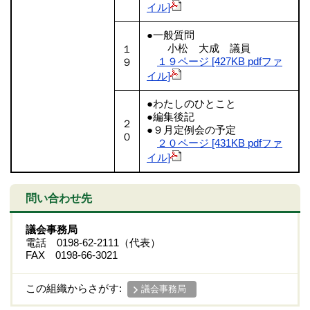
イル]
●一般質問
小松 大成 議員
１
１９ページ [427KB pdfファ
９
イル]
●わたしのひとこと
●編集後記
２
●９月定例会の予定
０
２０ページ [431KB pdfファ
イル]
問い合わせ先
議会事務局
電話 0198-62-2111（代表）
FAX 0198-66-3021
この組織からさがす:
議会事務局