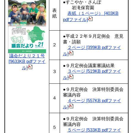
●すこやか・さんぽ
岩滝保育園
表
表紙（１ページ） [403KB
紙
pdfファイル]
●平成２２年９月定例会 意見
書・請願
２
２ページ [399KB pdfファイ
ル]
議会だより２１号
[9633KB pdfファイ
●９月定例会議案審議結果
ル]
３ページ [519KB pdfファイ
３
ル]
●９月定例会 決算特別委員会
審議内容
４
４ページ [557KB pdfファイ
ル]
●９月定例会 決算特別委員会
審議内容
５
５ページ [533KB pdfファイ