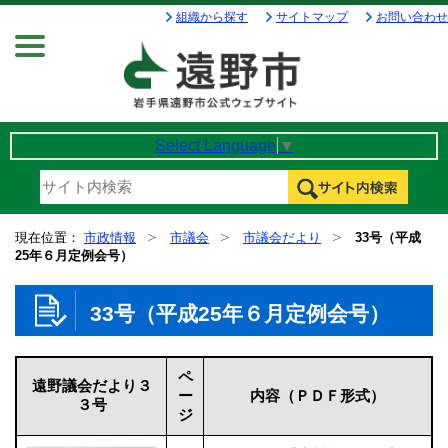
組織から探す
サイトマップ
お問い合わせ
Menu
Select Language
▼
現在位置：
市政情報
市議会
市議会だより
33号（平成
25年６月定例会号）
33号（平成25年６月定例会号）
ペ
遠野議会だより３
ー
内容（ＰＤＦ形式）
３号
ジ