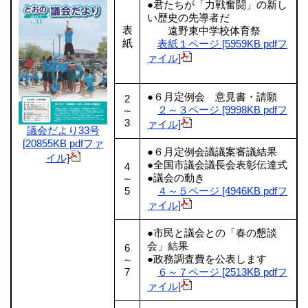
●君たちが「力戦奮闘」の新し
い歴史の先導者だ
表
遠野東中学校体育祭
紙
表紙１ページ [5959KB pdfフ
ァイル]
●６月定例会 意見書・請願
2
２～３ページ [9998KB pdfフ
～
3
ァイル]
議会だより33号
[20855KB pdfファ
●６月定例会議議案審議結果
イル]
●全国市議会議長会表彰伝達式
4
●議会の動き
～
5
４～５ページ [4946KB pdfフ
ァイル]
●市民と議会との「春の懇談
会」結果
6
●政務調査費を公表します
～
7
６～７ページ [2513KB pdfフ
ァイル]