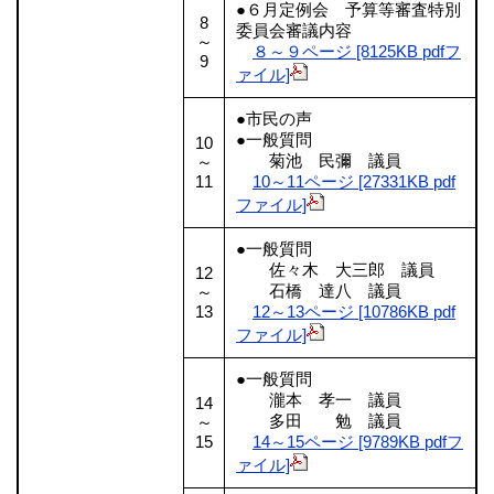
●６月定例会 予算等審査特別
8
委員会審議内容
～
８～９ページ [8125KB pdfフ
9
ァイル]
●市民の声
●一般質問
10
菊池 民彌 議員
～
11
10～11ページ [27331KB pdf
ファイル]
●一般質問
佐々木 大三郎 議員
12
石橋 達八 議員
～
13
12～13ページ [10786KB pdf
ファイル]
●一般質問
瀧本 孝一 議員
14
多田 勉 議員
～
15
14～15ページ [9789KB pdfフ
ァイル]