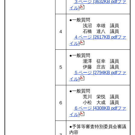
３ページ [3632KB pdfファ
イル]
●一般質問
浅沼 幸雄 議員
石橋 達八 議員
４
４ページ [2617KB pdfファ
イル]
●一般質問
瀧澤 征幸 議員
伊藤 庄吉 議員
５
５ページ [2794KB pdfファ
イル]
●一般質問
荒川 栄悦 議員
小松 大成 議員
６
６ページ [4308KB pdfファ
イル]
●予算等審査特別委員会審議
内容