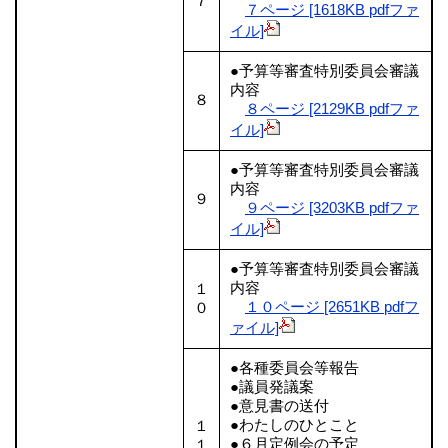
７
７ページ [1618KB pdfファ
イル]
●予算等審査特別委員会審議
内容
８
８ページ [2129KB pdfファ
イル]
●予算等審査特別委員会審議
内容
９
９ページ [3203KB pdfファ
イル]
●予算等審査特別委員会審議
内容
１
１０ページ [2651KB pdfフ
０
ァイル]
●各種委員会等報告
●議員発議案
●意見書の送付
●わたしのひとこと
１
●６月定例会の予定
１