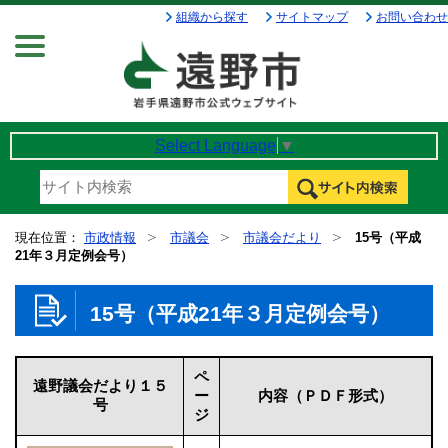
組織から探す
サイトマップ
お問い合わせ
Menu
Select Language
▼
現在位置：
市政情報
市議会
市議会だより
15号（平成
21年３月定例会号）
15号（平成21年３月定例会号）
ペ
遠野議会だより１５
ー
内容（ＰＤＦ形式）
号
ジ