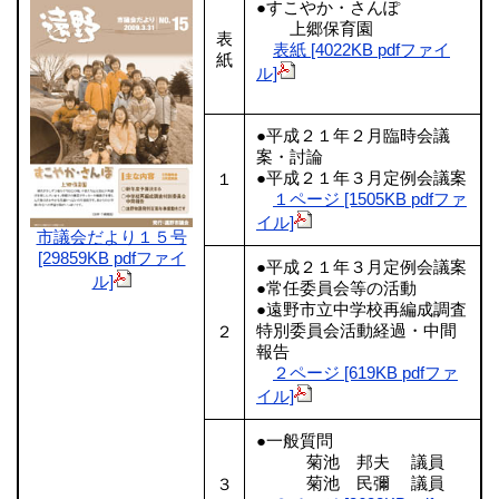
●すこやか・さんぽ
上郷保育園
表
表紙 [4022KB pdfファイ
紙
ル]
●平成２１年２月臨時会議
案・討論
●平成２１年３月定例会議案
１
１ページ [1505KB pdfファ
イル]
市議会だより１５号
[29859KB pdfファイ
●平成２１年３月定例会議案
ル]
●常任委員会等の活動
●遠野市立中学校再編成調査
特別委員会活動経過・中間
２
報告
２ページ [619KB pdfファ
イル]
●一般質問
菊池 邦夫 議員
菊池 民彌 議員
３