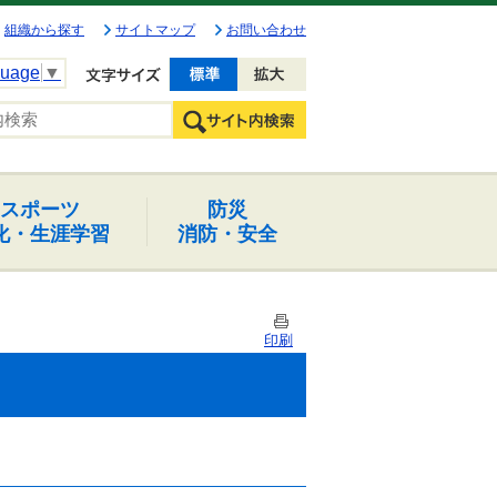
組織から探す
サイトマップ
お問い合わせ
guage
▼
文字を小さく
文字を大きく
スポーツ
防災
化・生涯学習
消防・安全
印刷