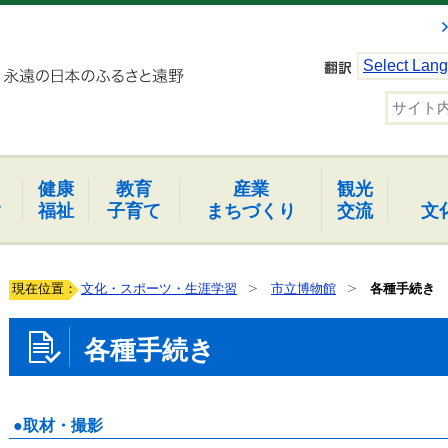
Select Lan
健康
教育
産業
観光
報
福祉
子育て
まちづくり
交流
文
現在位置：
文化・スポーツ・生涯学習
市立博物館
各種手続き
各種手続き
●取材・撮影