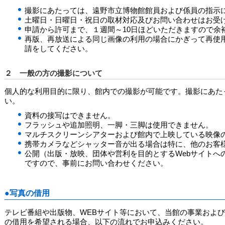
撮影にあたっては、遠野市立博物館館員および係員の指示
土曜日・日曜日・祝日の取材対応及びお問い合わせはお受
申請から許可まで、１週間～10日ほどいただきますので余
再版、再放送による同じ画像の利用の場合にかぎって再使
請をしてください。
２ 一般の方の撮影について
個人的な利用目的に限り、館内での撮影が可能です。撮影にあた
い。
資料の接写はできません。
フラッシュや追加照明、一脚・三脚は使用できません。
マルチスクリーンシアターおよび館内で上映している映像
携帯カメラなどシャッター音が出る場合は特に、他のお客
公開（出版・放映、団体や営利を目的とするWebサイトへ
ですので、事前にお問い合わせください。
●写真の借用
テレビ番組や出版物、WEBサイト等において、当館の事業およ
の借用を希望される場合、以下の流れでお申込みください。