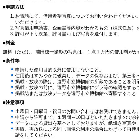
■申請方法
お電話にて、借用希望写真についてお問い合わせください
いただきます。
写真借用申請書、企画書等内容がわかるもの（様式任意）
許可が下り次第、許可書および写真を送付します。
■料金
無料（ただし、浦田穂一撮影の写真は、１点１万円の使用料がか
■条件等
申請した使用目的以外に使用しないこと。
使用後はすみやかに破棄し、データの保存および、第三者
掲載・放映の際は、遠野市立博物館の所蔵であることを明
掲載・放映の前に、遠野市立博物館にゲラ等の確認をする
掲載誌または放映データを遠野市立博物館へ寄贈すること（
■注意事項
土曜日・日曜日・祝日のお問い合わせはお受けできません
申請から許可まで、１週間～10日ほどいただきますので余
データによる貸出を基本としておりますが、紙焼き写真や
再版、再放送による同じ画像の利用の場合にかぎって再使
請をしてください。