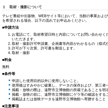
１ 取材・撮影について
テレビ番組や出版物、WEBサイト等において、当館の事業およ
を希望される場合、以下の流れでお申込みください。
■申請方法
お電話にて、取材希望日時と内容についてお問い合わせく
いただきます。
取材・撮影許可申請書、企画書等内容がわかるもの（様式
許可が下り次第、許可書を郵送します。
取材・撮影
■料金
無料
■条件等
申請した使用目的以外に使用しないこと。
使用後はすみやかに破棄し、データの保存および、第三者
掲載・放映の際は、遠野市立博物館の所蔵であることを明
掲載・放映の前に、遠野市立博物館にゲラ等の確認をする
掲載誌または放映データを遠野市立博物館へ寄贈すること（
■注意事項