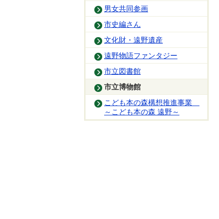
男女共同参画
市史編さん
文化財・遠野遺産
遠野物語ファンタジー
市立図書館
市立博物館
こども本の森構想推進事業
～こども本の森 遠野～