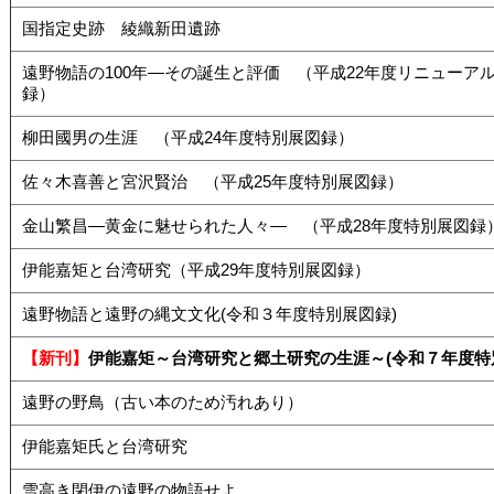
国指定史跡 綾織新田遺跡
遠野物語の100年―その誕生と評価 （平成22年度リニューア
録）
柳田國男の生涯 （平成24年度特別展図録）
佐々木喜善と宮沢賢治 （平成25年度特別展図録）
金山繁昌―黄金に魅せられた人々― （平成28年度特別展図録
伊能嘉矩と台湾研究（平成29年度特別展図録）
遠野物語と遠野の縄文文化(令和３年度特別展図録)
【新刊】
伊能嘉矩～台湾研究と郷土研究の生涯～(令和７年度特
遠野の野鳥（古い本のため汚れあり）
伊能嘉矩氏と台湾研究
雪高き閉伊の遠野の物語せよ