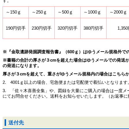
す。
～150ｇ
～250ｇ
～500ｇ
～1000ｇ
～2000
190円切手
230円切手
320円切手
380円切手
1,3
※『金取遺跡発掘調査報告書』（600ｇ）はゆうメール規格外での
※書籍の合計の厚さが３cmを超えた場合はゆうメールでの発送
の発送になります。
厚さが３cmを超えて、重さがゆうメール規格内の場合はこちら
2. 4001ｇ以上の場合、宅急便または宅配便で着払いとなりま
3. 「佐々木喜善全集」や、図録を大量にご購入の場合は一度メール（hakubut
にてお問合せください。送料をお知らせいたします。（お返事に
送付先