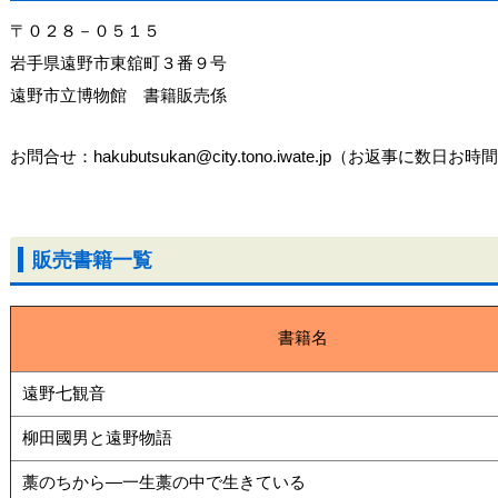
〒０２８－０５１５
岩手県遠野市東舘町３番９号
遠野市立博物館 書籍販売係
お問合せ：hakubutsukan@city.tono.iwate.jp（お返事に
販売書籍一覧
書籍名
遠野七観音
柳田國男と遠野物語
藁のちから―一生藁の中で生きている