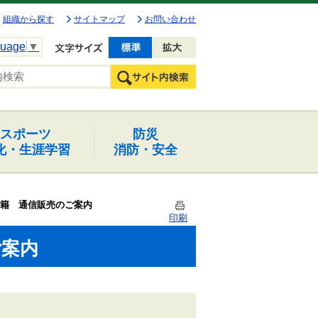
組織から探す
サイトマップ
お問い合わせ
guage
▼
文字を小さく
文字を大きく
スポーツ
防災
化・生涯学習
消防・安全
籍 通信販売のご案内
印刷
ご案内