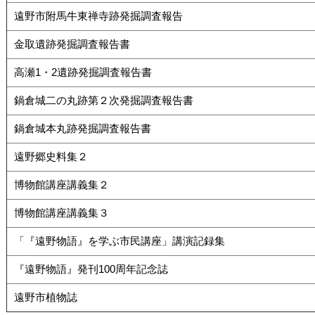
遠野市附馬牛東禅寺跡発掘調査報告
金取遺跡発掘調査報告書
高瀬1・2遺跡発掘調査報告書
鍋倉城二の丸跡第２次発掘調査報告書
鍋倉城本丸跡発掘調査報告書
遠野郷史料集２
博物館講座講義集２
博物館講座講義集３
「『遠野物語』を学ぶ市民講座」講演記録集
『遠野物語』発刊100周年記念誌
遠野市植物誌