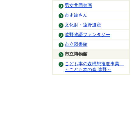
男女共同参画
市史編さん
文化財・遠野遺産
遠野物語ファンタジー
市立図書館
市立博物館
こども本の森構想推進事業
～こども本の森 遠野～