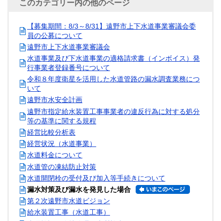
このカテゴリー内の他のページ
【募集期間：8/3～8/31】遠野市上下水道事業審議会委
員の公募について
遠野市上下水道事業審議会
水道事業及び下水道事業の適格請求書（インボイス）発
行事業者登録番号について
令和８年度衛星を活用した水道管路の漏水調査業務につ
いて
遠野市水安全計画
遠野市指定給水装置工事事業者の違反行為に対する処分
等の基準に関する規程
経営比較分析表
経営状況（水道事業）
水道料金について
水道管の凍結防止対策
水道開閉栓の受付及び加入等手続きについて
漏水対策及び漏水を発見した場合
第２次遠野市水道ビジョン
給水装置工事（水道工事）