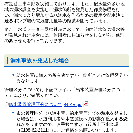
布設替工事を順次実施しております。また、配水量の多い地
域の漏水調査を実施し、漏水箇所を発見した都度修理を行
い、漏水により増加する水道水を作るための費用や配水池に
送るポンプ場の電気使用量等の軽減を図っています。
また、水道メーター器検針時において、宅内給水管の漏水等
が発見された場合には、使用者にお知らせをしながら、修理
のあっせんを行っております。
漏水事故を発見した場合
給水装置は個人の所有物ですが、箇所ごとに管理区分が
異なります。
管理区分については下記ファイル「給水装置管理区分につい
て」によりご確認ください。
〇
給水装置管理区分について[94 KB pdf]
市の管理区分（水道本管、給水管等）での漏水を発見し
た場合は、水道利用者や水道施設への影響が拡大する恐
れがありますので、お手数ですが市役所上下水道課
（0198-62-2111）に、ご連絡をお願いいたします。