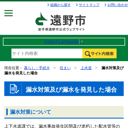
組織から探す
サイトマップ
お問い合わせ
Menu
Select Language
▼
現在位置：
暮らし・手続き
住まい
上水道
漏水対策及び
漏水を発見した場合
漏水対策及び漏水を発見した場合
漏水対策について
上下水道課では、漏水事故発生区間及び老朽した配水管等の