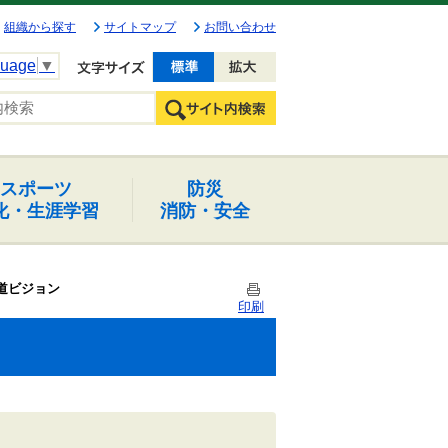
組織から探す
サイトマップ
お問い合わせ
guage
▼
文字を小さく
文字を大きく
スポーツ
防災
化・生涯学習
消防・安全
道ビジョン
印刷