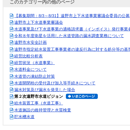
このカテゴリー内の他のページ
【募集期間：8/3～8/31】遠野市上下水道事業審議会委員の公
遠野市上下水道事業審議会
水道事業及び下水道事業の適格請求書（インボイス）発行事業
令和８年度衛星を活用した水道管路の漏水調査業務について
遠野市水安全計画
遠野市指定給水装置工事事業者の違反行為に対する処分等の基
経営比較分析表
経営状況（水道事業）
水道料金について
水道管の凍結防止対策
水道開閉栓の受付及び加入等手続きについて
漏水対策及び漏水を発見した場合
第２次遠野市水道ビジョン
給水装置工事（水道工事）
水道施設の維持管理と水質検査
貯水槽水道