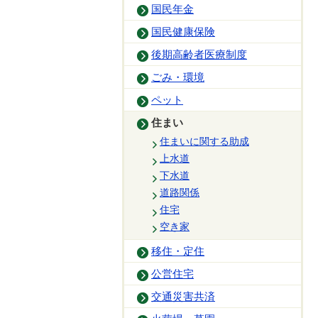
国民年金
国民健康保険
後期高齢者医療制度
ごみ・環境
ペット
住まい
住まいに関する助成
上水道
下水道
道路関係
住宅
空き家
移住・定住
公営住宅
交通災害共済