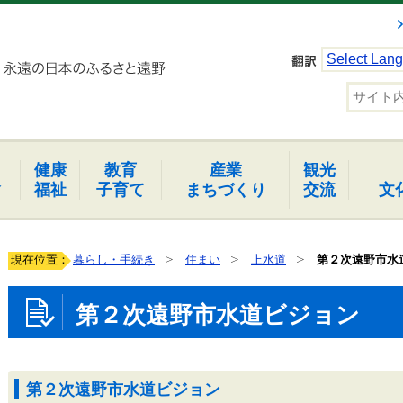
Select Lan
健康
教育
産業
観光
報
福祉
子育て
まちづくり
交流
文
現在位置：
暮らし・手続き
住まい
上水道
第２次遠野市水
第２次遠野市水道ビジョン
第２次遠野市水道ビジョン