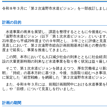
令和８年３月に「第２次遠野市水道ビジョン」を一部改訂しまし
計画の目的
水道事業の将来を展望し、課題を整理するとともに今後進むべき
「遠野市水道ビジョン（以下「第１次水道ビジョン」といいます
21年度から平成29年度までの９年間とし、３年ごとに評価と見直
見直しにおいて、第２次遠野市総合計画前期基本計画との整合性
度まで延長し、事業を推進してきました。
この間、本市においても人口減少社会の到来とともに社会経済
設の大量更新時期の到来など水道事業を取り巻く状況は益々厳し
そこで、第１次水道ビジョンを踏まえつつ、厚生労働省より新
靭」「持続」の基本方針に基づき、今後、当面取り組むべき事項
に策定した「経営戦略」を網羅した「第２次遠野市水道ビジョン
また、令和８年３月には、前期計画期間中における水道事業を
し」や「目標」について見直しを行いました。
計画の期間