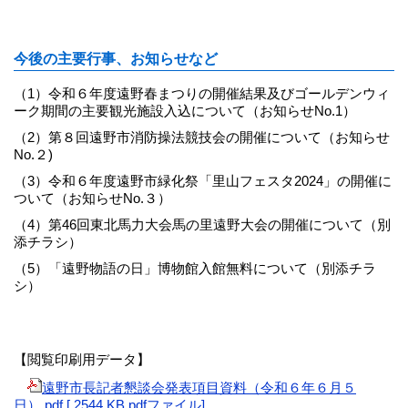
今後の主要行事、お知らせなど
（1）令和６年度遠野春まつりの開催結果及びゴールデンウィ
ーク期間の主要観光施設入込について（お知らせNo.1）
（2）第８回遠野市消防操法競技会の開催について（お知らせ
No.２)
（3）令和６年度遠野市緑化祭「里山フェスタ2024」の開催に
ついて（お知らせNo.３）
（4）第46回東北馬力大会馬の里遠野大会の開催について（別
添チラシ）
（5）「遠野物語の日」博物館入館無料について（別添チラ
シ）
【閲覧印刷用データ】
遠野市長記者懇談会発表項目資料（令和６年６月５
日）.pdf [ 2544 KB pdfファイル]