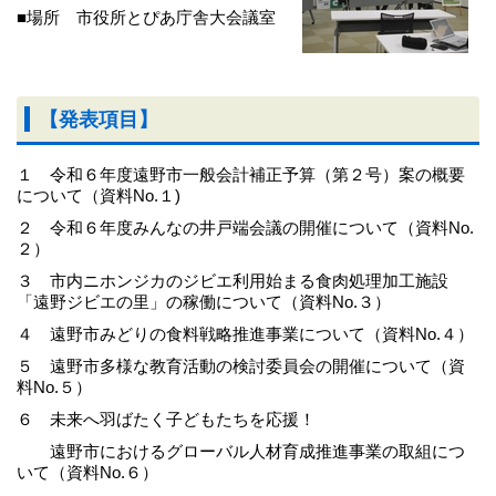
■場所 市役所とぴあ庁舎大会議室
【発表項目】
１ 令和６年度遠野市一般会計補正予算（第２号）案の概要
について（資料No.１)
２ 令和６年度みんなの井戸端会議の開催について（資料No.
２）
３ 市内ニホンジカのジビエ利用始まる食肉処理加工施設
「遠野ジビエの里」の稼働について（資料No.３）
４ 遠野市みどりの食料戦略推進事業について（資料No.４）
５ 遠野市多様な教育活動の検討委員会の開催について（資
料No.５）
６ 未来へ羽ばたく子どもたちを応援！
遠野市におけるグローバル人材育成推進事業の取組につ
いて（資料No.６）