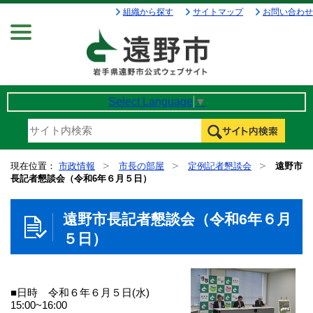
組織から探す
サイトマップ
お問い合わせ
Menu
Select Language
▼
現在位置：
市政情報
市長の部屋
定例記者懇談会
遠野市
長記者懇談会（令和6年６月５日）
遠野市長記者懇談会（令和6年６月
５日）
■日時 令和６年６月５日(水)
15:00~16:00