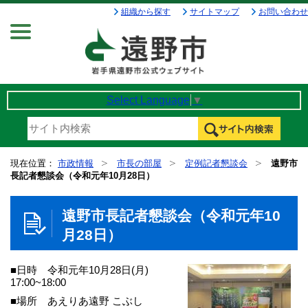
組織から探す
サイトマップ
お問い合わせ
Menu
Select Language
▼
現在位置：
市政情報
市長の部屋
定例記者懇談会
遠野市
長記者懇談会（令和元年10月28日）
遠野市長記者懇談会（令和元年10
月28日）
■日時 令和元年10月28日(月)
17:00~18:00
■場所 あえりあ遠野 こぶし