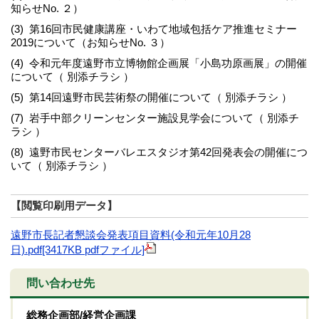
知らせNo. ２）
(3) 第16回市民健康講座・いわて地域包括ケア推進セミナー
2019について（お知らせNo. ３）
(4) 令和元年度遠野市立博物館企画展「小島功原画展」の開催
について（ 別添チラシ ）
(5) 第14回遠野市民芸術祭の開催について（ 別添チラシ ）
(7) 岩手中部クリーンセンター施設見学会について（ 別添チ
ラシ ）
(8) 遠野市民センターバレエスタジオ第42回発表会の開催につ
いて（ 別添チラシ ）
【閲覧印刷用データ】
遠野市長記者懇談会発表項目資料(令和元年10月28
日).pdf[3417KB pdfファイル]
問い合わせ先
総務企画部/経営企画課