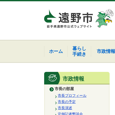
暮らし
ホーム
市政情
手続き
市政情報
市長の部屋
市長プロフィール
市長の予定
市長演述
定例記者懇談会