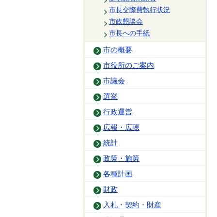
市長交際費執行状況
市政懇談会
市長への手紙
市の概要
市役所のご案内
市議会
選挙
行政運営
広報・広聴
統計
政策・施策
各種計画
財政
入札・契約・財産