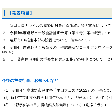
【発表項目】
１ 新型コロナウイルス感染症対策に係る取組等の状況について（資
２ 令和4年度遠野市一般会計補正予算（第１号）案の概要について
３ 遠野市DX推進本部の設置について（資料No.３）
４ 令和4年度遠野さくら祭りの開催結果及びゴールデンウィー
No.４）
５ 旧千葉家住宅便所の重要文化財追加指定の答申について（資料N
今後の主要行事、お知らせなど
（1）令和４年度遠野市緑化祭「里山フェスタ2022」の開催につい
(2) 遠野市芸術文化協会15周年記念「とおの寄席」について（
(3) 「遠野物語の日」博物館入館無料について（別添チラシ）