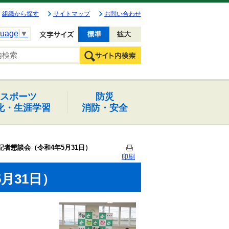
組織から探す
サイトマップ
お問い合わせ
guage
▼
文字を小さく
文字を大きく
スポーツ
防災
化・生涯学習
消防・安全
記者懇談会（令和4年5月31日）
印刷
月31日）