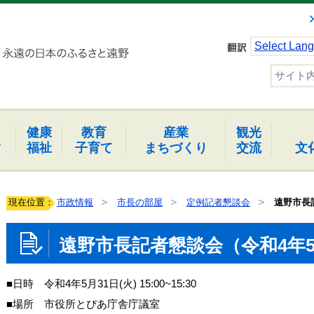
Select Lan
健康
教育
産業
観光
報
福祉
子育て
まちづくり
交流
文
現在位置：
市政情報
市長の部屋
定例記者懇談会
遠野市長
遠野市長記者懇談会（令和4年5
■日時 令和4年5月31日(火) 15:00~15:30
■場所 市役所とぴあ庁舎庁議室